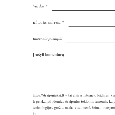
Vardas
*
El. pašto adresas
*
Interneto puslapis
https://straipsniukai.lt
– tai atviras interneto leidinys, ku
ir perskaityti įdomius straipsnius tokiomis temomis, kaip
technologijos, grožis, mada, visuomenė, šeima, transport
kt.