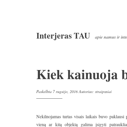
Pereiti
Interjeras TAU
prie
apie namus ir int
turinio
Kiek kainuoja 
Paskelbta
7 rugsėjo, 2016
Autorius:
straipsniai
Nekilnojamas turtas visais laikais buvo paklausi 
vieną ar kitą objektą galima įsigyti patraukl