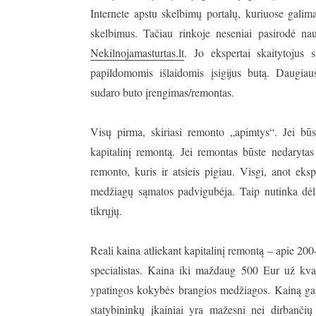
Internete apstu skelbimų portalų, kuriuose galim
skelbimus. Tačiau rinkoje neseniai pasirodė nauj
Nekilnojamasturtas.lt
. Jo ekspertai skaitytojus 
papildomomis išlaidomis įsigijus butą. Daugiaus
sudaro buto įrengimas/remontas.
Visų pirma, skiriasi remonto „apimtys“. Jei būs
kapitalinį remontą. Jei remontas būste nedarytas
remonto, kuris ir atsieis pigiau. Visgi, anot eksp
medžiagų sąmatos padvigubėja. Taip nutinka dėl k
tikrųjų.
Reali kaina atliekant kapitalinį remontą – apie 20
specialistas. Kaina iki maždaug 500 Eur už kvadr
ypatingos kokybės brangios medžiagos. Kainą gali
statybininkų įkainiai yra mažesni nei dirbanči