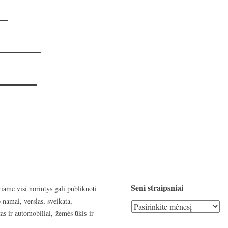
Seni straipsniai
riame visi norintys gali publikuoti
 namai, verslas, sveikata,
Seni
as ir automobiliai, žemės ūkis ir
straipsniai