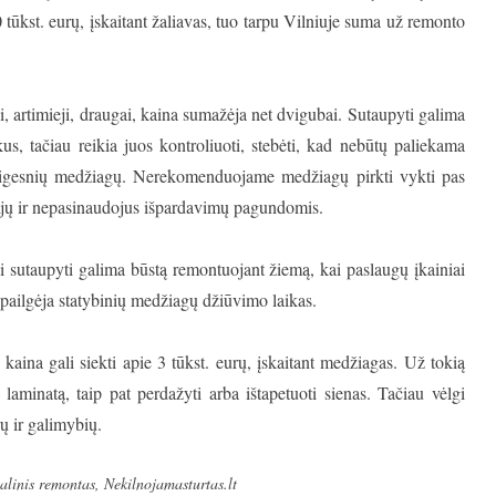
 tūkst. eurų, įskaitant žaliavas, tuo tarpu Vilniuje suma už remonto
i, artimieji, draugai, kaina sumažėja net dvigubai. Sutaupyti galima
us, tačiau reikia juos kontroliuoti, stebėti, kad nebūtų paliekama
 pigesnių medžiagų. Nerekomenduojame medžiagų pirkti vykti pas
ijų ir nepasinaudojus išpardavimų pagundomis.
ai sutaupyti galima būstą remontuojant žiemą, kai paslaugų įkainiai
 pailgėja statybinių medžiagų džiūvimo laikas.
aina gali siekti apie 3 tūkst. eurų, įskaitant medžiagas. Už tokią
laminatą, taip pat perdažyti arba ištapetuoti sienas. Tačiau vėlgi
ų ir galimybių.
alinis remontas
,
Nekilnojamasturtas.lt