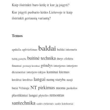
Kaip išsirinkti baro kėdę ir kur ją įsigyti?
Kur įsigyti pusbario kėdes Lietuvoje ir kaip
išsirinkti geriausią variantą?
Temos
baldai
apdaila
apšvietimas
baldai internetu
buitinė technika
durys
elektra
baldų gamyba
grindys
finansai
interjeras
interjero
greitieji kreditai
kaminai
kiemas
dizaineriai
interjero idėjos
langai
namų statyba
kreditai
kreditas
nauji
NT pirkimas
nuoma
butai Vilniuje
paskolos
remontas
plastikiniai langai
plytelės
santechnika
saulės elektrinės
saulės kolektoriai