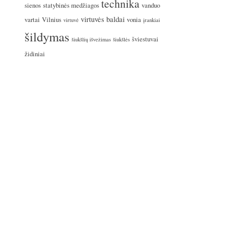
technika
sienos
statybinės medžiagos
vanduo
virtuvės baldai
vartai
Vilnius
vonia
virtuvė
įrankiai
šildymas
šviestuvai
šiukšlių išvežimas
šiukšlės
židiniai