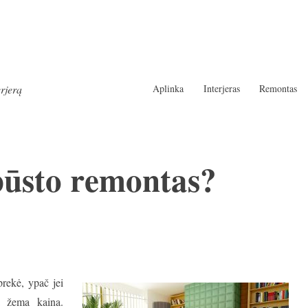
Aplinka
Interjeras
Remontas
erjerą
būsto remontas?
prekė, ypač jei
ia žema kaina.