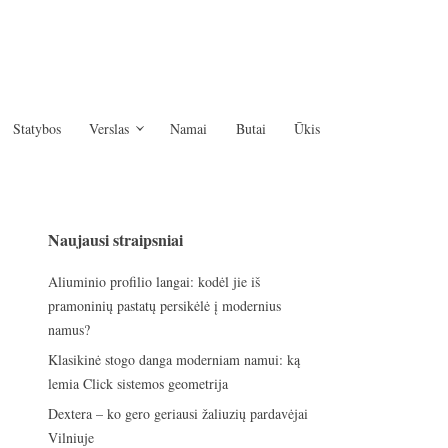
Statybos
Verslas
Namai
Butai
Ūkis
Naujausi straipsniai
Aliuminio profilio langai: kodėl jie iš
pramoninių pastatų persikėlė į modernius
namus?
Klasikinė stogo danga moderniam namui: ką
lemia Click sistemos geometrija
Dextera – ko gero geriausi žaliuzių pardavėjai
Vilniuje