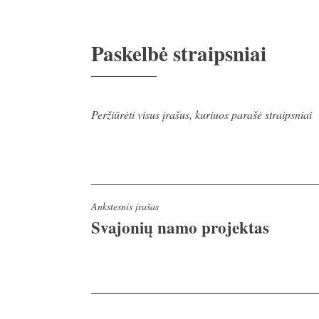
Paskelbė
straipsniai
Peržiūrėti visus įrašus, kuriuos parašė straipsniai
Navigacija
Ankstesnis įrašas
Svajonių namo projektas
tarp
įrašų