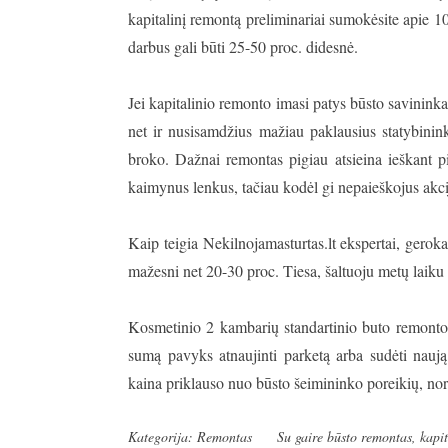
kapitalinį remontą preliminariai sumokėsite apie 10
darbus gali būti 25-50 proc. didesnė.
Jei kapitalinio remonto imasi patys būsto savininka
net ir nusisamdžius mažiau paklausius statybinink
broko. Dažnai remontas pigiau atsieina ieškant
kaimynus lenkus, tačiau kodėl gi nepaieškojus akc
Kaip teigia Nekilnojamasturtas.lt ekspertai, gerok
mažesni net 20-30 proc. Tiesa, šaltuoju metų laiku
Kosmetinio 2 kambarių standartinio buto remonto k
sumą pavyks atnaujinti parketą arba sudėti naują 
kaina priklauso nuo būsto šeimininko poreikių, nor
Kategorija:
Remontas
Su gaire
būsto remontas
,
kapit