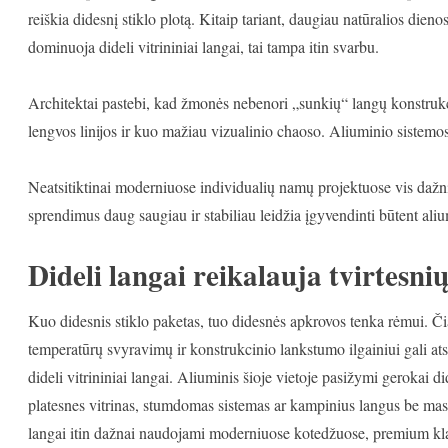
reiškia didesnį stiklo plotą. Kitaip tariant, daugiau natūralios die
dominuoja dideli vitrininiai langai, tai tampa itin svarbu.
Architektai pastebi, kad žmonės nebenori „sunkių“ langų konstrukci
lengvos linijos ir kuo mažiau vizualinio chaoso. Aliuminio sistemos l
Neatsitiktinai moderniuose individualių namų projektuose vis dažn
sprendimus daug saugiau ir stabiliau leidžia įgyvendinti būtent ali
Dideli langai reikalauja tvirtesn
Kuo didesnis stiklo paketas, tuo didesnės apkrovos tenka rėmui. Čia
temperatūrų svyravimų ir konstrukcinio lankstumo ilgainiui gali ats
dideli vitrininiai langai. Aliuminis šioje vietoje pasižymi gerokai 
platesnes vitrinas, stumdomas sistemas ar kampinius langus be masy
langai itin dažnai naudojami moderniuose kotedžuose, premium kla