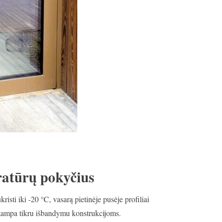
ratūrų pokyčius
sti iki -20 °C, vasarą pietinėje pusėje profiliai
i tampa tikru išbandymu konstrukcijoms.