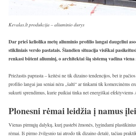
Kevalas.lt produkcija – aliuminio durys
Dar prieš keliolika metų aliuminio profilio langai daugeliui aso
stikliniais verslo pastatais. Šiandien situacija visiškai pasikei
renkasi būtent aliuminį, o architektai šią sistemą vadina viena
Priežastis paprasta – keitėsi ne tik dizaino tendencijos, bet ir pač
profilio langai jau seniai nėra „šalti“ ar tinkami tik komercinėms 
sukurti sprendimus, kurie puikiai tinka net energiškai efektyviem
Plonesni rėmai leidžia į namus įle
Vienas pirmųjų dalykų, kurį pastebi žmonės, lygindami plastikinius 
rėmai. Iš pirmo žvilgsnio tai atrodo tik dizaino detalė, tačiau prakt