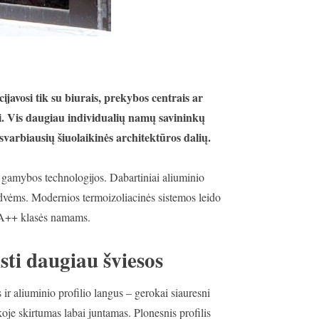
cijavosi tik su biurais, prekybos centrais ar
tusi. Vis daugiau individualių namų savininkų
 svarbiausių šiuolaikinės architektūros dalių.
ios gamybos technologijos. Dabartiniai aliuminio
erdvėms. Modernios termoizoliacinės sistemos leido
s A++ klasės namams.
isti daugiau šviesos
ir aliuminio profilio langus – gerokai siauresni
ikoje skirtumas labai juntamas. Plonesnis profilis