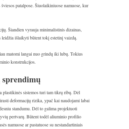
nos šviesos patalpose. Šiuolaikiniuose namuose, kur
jų. Šiandien vyrauja minimalistinis dizainas,
eidžia išlaikyti būtent tokį estetinį vaizdą.
iau matomi langai nuo grindų iki lubų. Tokius
uminio konstrukcijos.
ių sprendimų
 plastikinės sistemos turi tam tikrų ribų. Dėl
irasti deformacijų rizika, ypač kai naudojami labai
didesniu standumu. Dėl to galima projektuoti
vių pertvarų. Būtent todėl aliuminio profilio
sės namuose ar pastatuose su nestandartiniais