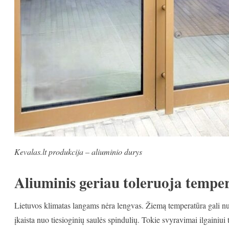
Kevalas.lt produkcija – aliuminio durys
Aliuminis geriau toleruoja tempe
Lietuvos klimatas langams nėra lengvas. Žiemą temperatūra gali nukri
įkaista nuo tiesioginių saulės spindulių. Tokie svyravimai ilgainiu