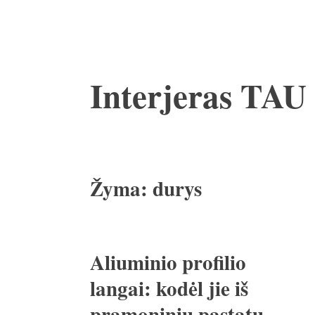
Pereiti
Interjeras TAU
prie
turinio
Žyma:
durys
Aliuminio profilio
langai: kodėl jie iš
pramoninių pastatų