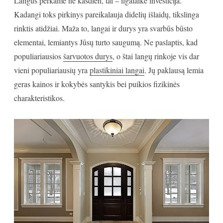
Langus perkame ne kasdien, tai – ilgalaikė investicija.
Kadangi toks pirkinys pareikalauja didelių išlaidų, tikslinga
rinktis atidžiai. Maža to, langai ir durys yra svarbūs būsto
elementai, lemiantys Jūsų turto saugumą. Ne paslaptis, kad
populiariausios
šarvuotos durys
, o štai langų rinkoje vis dar
vieni populiariausių yra
plastikiniai langai
. Jų paklausą lemia
geras kainos ir kokybės santykis bei puikios fizikinės
charakteristikos.