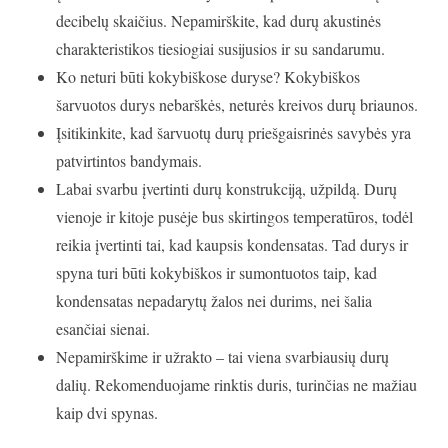
decibelų skaičius. Nepamirškite, kad durų akustinės
charakteristikos tiesiogiai susijusios ir su sandarumu.
Ko neturi būti kokybiškose duryse? Kokybiškos
šarvuotos durys nebarškės, neturės kreivos durų briaunos.
Įsitikinkite, kad šarvuotų durų priešgaisrinės savybės yra
patvirtintos bandymais.
Labai svarbu įvertinti durų konstrukciją, užpildą. Durų
vienoje ir kitoje pusėje bus skirtingos temperatūros, todėl
reikia įvertinti tai, kad kaupsis kondensatas. Tad durys ir
spyna turi būti kokybiškos ir sumontuotos taip, kad
kondensatas nepadarytų žalos nei durims, nei šalia
esančiai sienai.
Nepamirškime ir užrakto – tai viena svarbiausių durų
dalių. Rekomenduojame rinktis duris, turinčias ne mažiau
kaip dvi spynas.