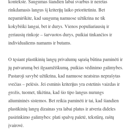
kontekste. Saugumas šiandien labai svarbus ir neretas
rinkdamasis langus šį kriterijų laiko prioritetiniu. Bet
nepamirškite, kad saugumą namuose užtikrina ne tik
kokybiški langai, bet ir durys. Vienos populiariausių ir
geriausių rinkoje – šarvuotos durys, puikiai tinkančios ir
individualiems namams ir butams.
O tęsiant plastikinių langų privalumų sąrašą būtina paminėti ir
jų patvarumą bei ilgaamžiškumą, puikias vėdinimo galimybes.
Pastaroji savybė užtikrina, kad namuose neatsiras neprašytas
svečias – pelėsis. Jei esminis kriterijus yra estetinis vaizdas ir
grožis, tuomet, tikėtina, kad šio tipo langus nurungs
aliumininės sistemos. Bet reikia paminėti ir tai, kad šiandien
plastikinių langų dizainas yra labai platus ir atveria dideles
pasirinkimo galimybes: plati spalvų paletė, tekstūrų, raštų
įvairovė.