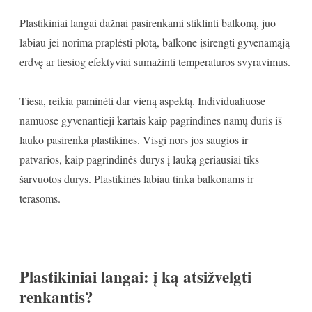
Plastikiniai langai dažnai pasirenkami stiklinti balkoną, juo
labiau jei norima praplėsti plotą, balkone įsirengti gyvenamąją
erdvę ar tiesiog efektyviai sumažinti temperatūros svyravimus.
Tiesa, reikia paminėti dar vieną aspektą. Individualiuose
namuose gyvenantieji kartais kaip pagrindines namų duris iš
lauko pasirenka plastikines. Visgi nors jos saugios ir
patvarios, kaip pagrindinės durys į lauką geriausiai tiks
šarvuotos durys. Plastikinės labiau tinka balkonams ir
terasoms.
Plastikiniai langai: į ką atsižvelgti
renkantis?