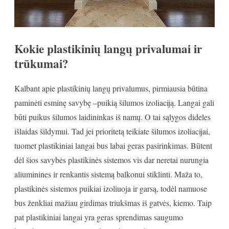
Kokie plastikinių langų privalumai ir
trūkumai?
Kalbant apie plastikinių langų privalumus, pirmiausia būtina
paminėti esminę savybę –puikią šilumos izoliaciją. Langai gali
būti puikus šilumos laidininkas iš namų. O tai sąlygos dideles
išlaidas šildymui. Tad jei prioritetą teikiate šilumos izoliacijai,
tuomet plastikiniai langai bus labai geras pasirinkimas. Būtent
dėl šios savybės plastikinės sistemos vis dar neretai nurungia
aliuminines ir renkantis sistemą balkonui stiklinti. Maža to,
plastikinės sistemos puikiai izoliuoja ir garsą, todėl namuose
bus ženkliai mažiau girdimas triukšmas iš gatvės, kiemo. Taip
pat plastikiniai langai yra geras sprendimas saugumo