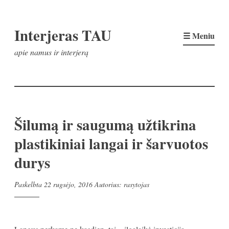
Pereiti
Interjeras TAU
prie
☰ Meniu
turinio
apie namus ir interjerą
Šilumą ir saugumą užtikrina
plastikiniai langai ir šarvuotos
durys
Paskelbta
22 rugsėjo, 2016
Autorius:
rasytojas