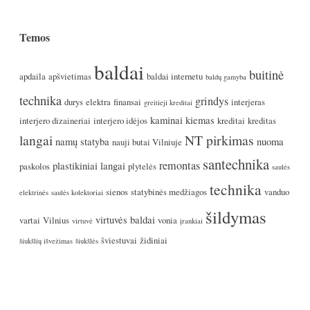
Temos
baldai
buitinė
apdaila
apšvietimas
baldai internetu
baldų gamyba
technika
grindys
durys
elektra
finansai
interjeras
greitieji kreditai
kaminai
kiemas
interjero dizaineriai
interjero idėjos
kreditai
kreditas
langai
NT pirkimas
namų statyba
nuoma
nauji butai Vilniuje
santechnika
remontas
plastikiniai langai
paskolos
plytelės
saulės
technika
sienos
statybinės medžiagos
vanduo
elektrinės
saulės kolektoriai
šildymas
virtuvės baldai
vartai
Vilnius
vonia
virtuvė
įrankiai
šviestuvai
židiniai
šiukšlių išvežimas
šiukšlės