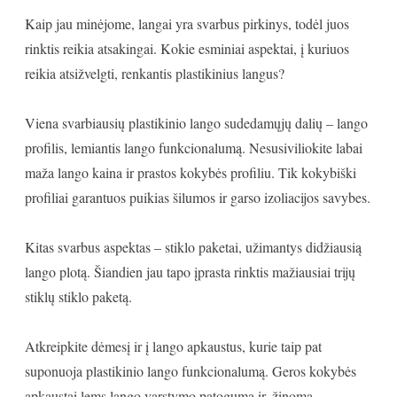
Kaip jau minėjome, langai yra svarbus pirkinys, todėl juos
rinktis reikia atsakingai. Kokie esminiai aspektai, į kuriuos
reikia atsižvelgti, renkantis plastikinius langus?
Viena svarbiausių plastikinio lango sudedamųjų dalių – lango
profilis, lemiantis lango funkcionalumą. Nesusiviliokite labai
maža lango kaina ir prastos kokybės profiliu. Tik kokybiški
profiliai garantuos puikias šilumos ir garso izoliacijos savybes.
Kitas svarbus aspektas – stiklo paketai, užimantys didžiausią
lango plotą. Šiandien jau tapo įprasta rinktis mažiausiai trijų
stiklų stiklo paketą.
Atkreipkite dėmesį ir į lango apkaustus, kurie taip pat
suponuoja plastikinio lango funkcionalumą. Geros kokybės
apkaustai lems lango varstymo patogumą ir, žinoma,