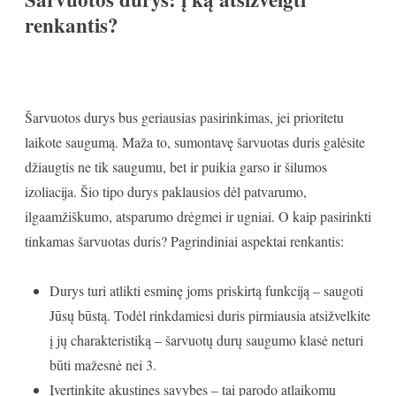
renkantis?
Šarvuotos durys bus geriausias pasirinkimas, jei prioritetu
laikote saugumą. Maža to, sumontavę šarvuotas duris galėsite
džiaugtis ne tik saugumu, bet ir puikia garso ir šilumos
izoliacija. Šio tipo durys paklausios dėl patvarumo,
ilgaamžiškumo, atsparumo drėgmei ir ugniai. O kaip pasirinkti
tinkamas šarvuotas duris? Pagrindiniai aspektai renkantis:
Durys turi atlikti esminę joms priskirtą funkciją – saugoti
Jūsų būstą. Todėl rinkdamiesi duris pirmiausia atsižvelkite
į jų charakteristiką – šarvuotų durų saugumo klasė neturi
būti mažesnė nei 3.
Įvertinkite akustines savybes – tai parodo atlaikomų