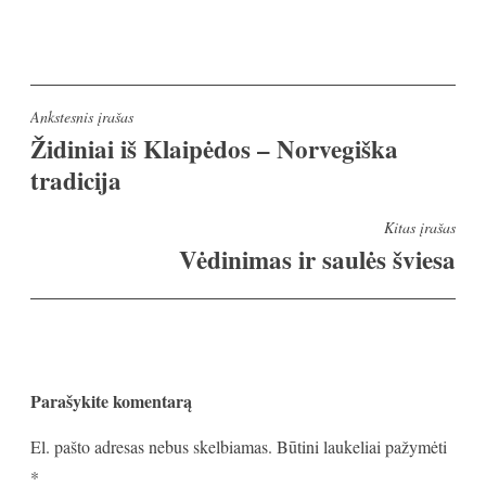
Navigacija
Ankstesnis įrašas
Židiniai iš Klaipėdos – Norvegiška
tarp
tradicija
įrašų
Kitas įrašas
Vėdinimas ir saulės šviesa
Parašykite komentarą
El. pašto adresas nebus skelbiamas.
Būtini laukeliai pažymėti
*