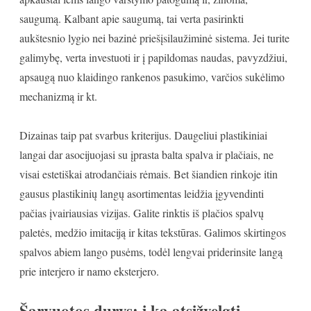
saugumą. Kalbant apie saugumą, tai verta pasirinkti
aukštesnio lygio nei bazinė priešįsilaužiminė sistema. Jei turite
galimybę, verta investuoti ir į papildomas naudas, pavyzdžiui,
apsaugą nuo klaidingo rankenos pasukimo, varčios sukėlimo
mechanizmą ir kt.
Dizainas taip pat svarbus kriterijus. Daugeliui plastikiniai
langai dar asocijuojasi su įprasta balta spalva ir plačiais, ne
visai estetiškai atrodančiais rėmais. Bet šiandien rinkoje itin
gausus plastikinių langų asortimentas leidžia įgyvendinti
pačias įvairiausias vizijas. Galite rinktis iš plačios spalvų
paletės, medžio imitaciją ir kitas tekstūras. Galimos skirtingos
spalvos abiem lango pusėms, todėl lengvai priderinsite langą
prie interjero ir namo eksterjero.
Šarvuotos durys: į ką atsižvelgti