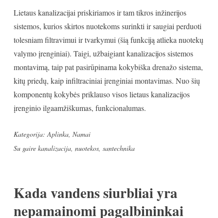
Lietaus kanalizacijai priskiriamos ir tam tikros inžinerijos
sistemos, kurios skirtos nuotekoms surinkti ir saugiai perduoti
tolesniam filtravimui ir tvarkymui (šią funkciją atlieka nuotekų
valymo įrenginiai). Taigi, užbaigiant kanalizacijos sistemos
montavimą, taip pat pasirūpinama kokybiška drenažo sistema,
kitų priedų, kaip infiltraciniai įrenginiai montavimas. Nuo šių
komponentų kokybės priklauso visos lietaus kanalizacijos
įrenginio ilgaamžiškumas, funkcionalumas.
Kategorija:
Aplinka
,
Namai
Su gaire
kanalizacija
,
nuotekos
,
santechnika
Kada vandens siurbliai yra
nepamainomi pagalbininkai