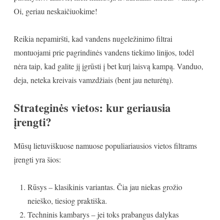
Oi, geriau neskaičiuokime!
Reikia nepamiršti, kad vandens nugeležinimo filtrai
montuojami prie pagrindinės vandens tiekimo linijos, todėl
nėra taip, kad galite jį įgrūsti į bet kurį laisvą kampą. Vanduo,
deja, neteka kreivais vamzdžiais (bent jau neturėtų).
Strateginės vietos: kur geriausia
įrengti?
Mūsų lietuviškuose namuose populiariausios vietos filtrams
įrengti yra šios:
Rūsys – klasikinis variantas. Čia jau niekas grožio
neieško, tiesiog praktiška.
Techninis kambarys – jei toks prabangus dalykas