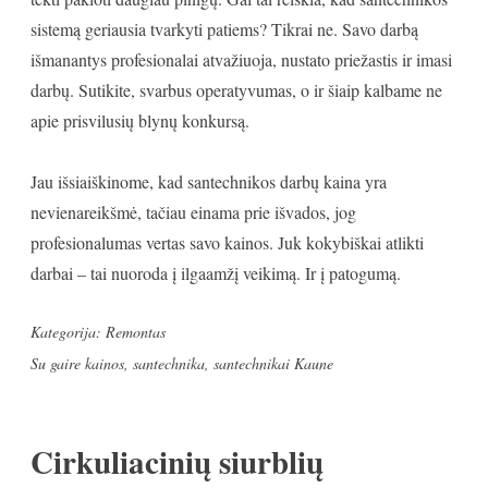
sistemą geriausia tvarkyti patiems? Tikrai ne. Savo darbą
išmanantys profesionalai atvažiuoja, nustato priežastis ir imasi
darbų. Sutikite, svarbus operatyvumas, o ir šiaip kalbame ne
apie prisvilusių blynų konkursą.
Jau išsiaiškinome, kad santechnikos darbų kaina yra
nevienareikšmė, tačiau einama prie išvados, jog
profesionalumas vertas savo kainos. Juk kokybiškai atlikti
darbai – tai nuoroda į ilgaamžį veikimą. Ir į patogumą.
Kategorija:
Remontas
Su gaire
kainos
,
santechnika
,
santechnikai Kaune
Cirkuliacinių siurblių