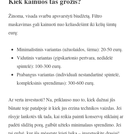
Kiek kainuos tas grožis?
Žinoma, visada svarbu apsvarstyti biudžetą. Filtro
maskavimas gali kainuoti nuo keliasdešimt iki kelių šimtų
eurų:
Minimalistinis variantas (užuolaidos, širma): 20-50 eurų.
Vidutinis variantas (gipskartonio pertvara, nedidelė
spintelė): 100-300 eurų.
Prabangus variantas (individuali nestandartinė spintelė,
kompleksinis sprendimas): 300-600 eurų.
Ar verta investuoti? Na, priklauso nuo to, kiek dažnai jūs
būnate toje patalpoje ir kiek jus erzina technikos vaizdas. Jei
rūsyje lankotės tik tada, kai reikia paimti konservų stiklainį ar
padėti slidžių porą, galbūt užteks minimalaus sprendimo. Jei
tai erdvė, kur jūs mėgstate leisti laiką – investuokite drąsiai!