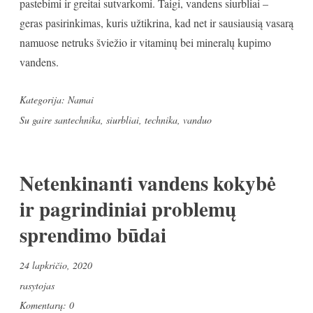
pastebimi ir greitai sutvarkomi. Taigi, vandens siurbliai –
geras pasirinkimas, kuris užtikrina, kad net ir sausiausią vasarą
namuose netruks šviežio ir vitaminų bei mineralų kupimo
vandens.
Kategorija:
Namai
Su gaire
santechnika
,
siurbliai
,
technika
,
vanduo
Netenkinanti vandens kokybė
ir pagrindiniai problemų
sprendimo būdai
24 lapkričio, 2020
rasytojas
Komentarų: 0