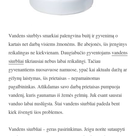
Vandens siurblys smarkiai palengvina buitį ir gyvenimą o
kartais net darbą visiems žmonėms. Be abejonės, šis įrenginys
reikalingas ne kiekvienam. Daugiabučio gyventojams
vandens
siurbliai
tikriausiai nebus labai reikalingi. Tačiau
gyvenantiems nuosavuose namuose, ypač kai aktualu daržų ar
gėlynų laistymas, šis prietaisas – nepamainomas
pagalbininkas. Atlikdamas savo darbą prietaisas pumpuoja
vandenį, kuris gaunamas iš žemės gelmių. Juk esant sausrai
vanduo labai nuslūgsta. Štai vandens siurbliai padeda bent
kiek išvengti šios problemos.
Vandens siurbliai – geras pasirinkimas. Jeigu norite sutaupyti