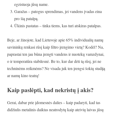
egzistuoja jūsų name.
Garažas – patogus sprendimas, jei vandens įvadas eina
pro šią patalpą.
Ūkinis pastatas – tinka tiems, kas turi atskiras patalpas.
Beje, ar žinojote, kad Lietuvoje apie 65% individualių namų
savininkų renkasi rūsį kaip filtro įrengimo vietą? Kodėl? Na,
paprastai ten jau būna įrengti vandens ir nuotekų vamzdynai,
o ir temperatūra stabilesnė. Be to, kur dar dėti tą rūsį, jei ne
techninėms reikmėms? Ne visada juk ten įrengsi šokių studiją
ar namų kino teatrą!
Kaip paslėpti, kad nekristų į akis?
Gerai, dabar prie įdomesnės dalies – kaip padaryti, kad tas
didžiulis metalinis daiktas neatrodytų kaip ateivių laivas jūsų