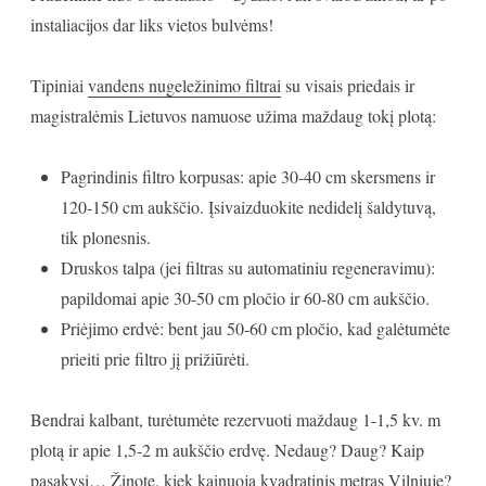
instaliacijos dar liks vietos bulvėms!
Tipiniai
vandens nugeležinimo filtrai
su visais priedais ir
magistralėmis Lietuvos namuose užima maždaug tokį plotą:
Pagrindinis filtro korpusas: apie 30-40 cm skersmens ir
120-150 cm aukščio. Įsivaizduokite nedidelį šaldytuvą,
tik plonesnis.
Druskos talpa (jei filtras su automatiniu regeneravimu):
papildomai apie 30-50 cm pločio ir 60-80 cm aukščio.
Priėjimo erdvė: bent jau 50-60 cm pločio, kad galėtumėte
prieiti prie filtro jį prižiūrėti.
Bendrai kalbant, turėtumėte rezervuoti maždaug 1-1,5 kv. m
plotą ir apie 1,5-2 m aukščio erdvę. Nedaug? Daug? Kaip
pasakysi… Žinote, kiek kainuoja kvadratinis metras Vilniuje?