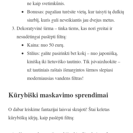
ne kaip svetimkūnis.
Bonusas: pagaliau turėsite vietą, kur taisyti tą dulkių
siurblį, kuris guli neveikiantis jau dvejus metus.
Dekoratyvinė širma – tinka tiems, kas nori greitai ir
nesudėtingai paslėpti filtrą:
Kaina: nuo 50 eurų.
Stilius: galite pasirinkti bet kokį – nuo japonišką,
kinišką iki lietuviško tautinio. Tik įsivaizduokite –
už tautiniais raštais išmargintos širmos slepiasi
moderniausias vandens filtras!
Kūrybiški maskavimo sprendimai
O dabar leiskime fantazijai laisvai skrajoti! Štai keletas
kūrybiškų idėjų, kaip paslėpti filtrą: