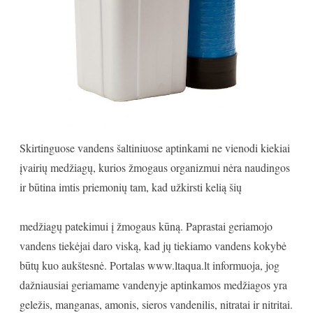
Skirtinguose vandens šaltiniuose aptinkami ne vienodi kiekiai
įvairių medžiagų, kurios žmogaus organizmui nėra naudingos
ir būtina imtis priemonių tam, kad užkirsti kelią šių
medžiagų patekimui į žmogaus kūną. Paprastai geriamojo
vandens tiekėjai daro viską, kad jų tiekiamo vandens kokybė
būtų kuo aukštesnė. Portalas www.ltaqua.lt informuoja, jog
dažniausiai geriamame vandenyje aptinkamos medžiagos yra
geležis, manganas, amonis, sieros vandenilis, nitratai ir nitritai.