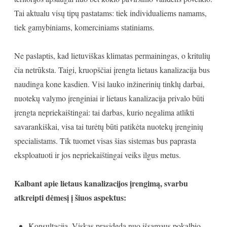
Tai aktualu visų tipų pastatams: tiek individualiems namams,
tiek gamybiniams, komerciniams statiniams.
Ne paslaptis, kad lietuviškas klimatas permainingas, o kritulių
čia netrūksta. Taigi, kruopščiai įrengta lietaus kanalizacija bus
naudinga kone kasdien. Visi lauko inžinerinių tinklų darbai,
nuotekų valymo įrenginiai ir lietaus kanalizacija privalo būti
įrengta nepriekaištingai: tai darbas, kurio negalima atlikti
savarankiškai, visa tai turėtų būti patikėta nuotekų įrenginių
specialistams. Tik tuomet visas šias sistemas bus paprasta
eksploatuoti ir jos nepriekaištingai veiks ilgus metus.
Kalbant apie lietaus kanalizacijos įrengimą, svarbu
atkreipti dėmesį į šiuos aspektus:
Konsultacija. Viskas prasideda nuo išsamaus pokalbio.