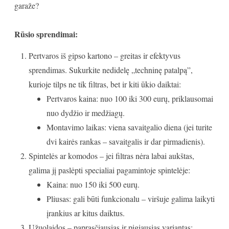
garaže?
Rūsio sprendimai:
Pertvaros iš gipso kartono – greitas ir efektyvus
sprendimas. Sukurkite nedidelę „techninę patalpą”,
kurioje tilps ne tik filtras, bet ir kiti ūkio daiktai:
Pertvaros kaina: nuo 100 iki 300 eurų, priklausomai
nuo dydžio ir medžiagų.
Montavimo laikas: viena savaitgalio diena (jei turite
dvi kairės rankas – savaitgalis ir dar pirmadienis).
Spintelės ar komodos – jei filtras nėra labai aukštas,
galima jį paslėpti specialiai pagamintoje spintelėje:
Kaina: nuo 150 iki 500 eurų.
Pliusas: gali būti funkcionalu – viršuje galima laikyti
įrankius ar kitus daiktus.
Užuolaidos – paprasčiausias ir pigiausias variantas: