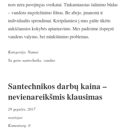
nors nėra pavojingas sveikatai. Tinkamiausias šalinimo būdas
– vandens nugeležinimo filtras. Be abejo, įmanomi ir
individualūs sprendimai. Kreipdamiesi į mus galite tikėtis
aukščiausios kokybės aptarnavimo. Mes padėsime išspręsti
vandens valymo, bei minkštinimo problemas.
Kategorija:
Namai
Su gaire
santechnika
,
vanduo
Santechnikos darbų kaina –
nevienareikšmis klausimas
29 gegužės, 2017
rasytojas
Komentarų: 0