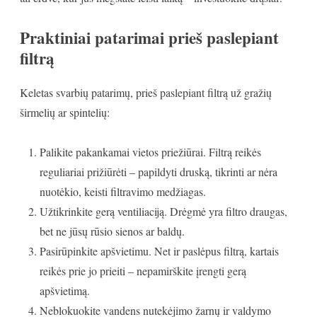
Praktiniai patarimai prieš paslepiant
filtrą
Keletas svarbių patarimų, prieš paslepiant filtrą už gražių
širmelių ar spintelių:
Palikite pakankamai vietos priežiūrai. Filtrą reikės
reguliariai prižiūrėti – papildyti druską, tikrinti ar nėra
nuotėkio, keisti filtravimo medžiagas.
Užtikrinkite gerą ventiliaciją. Drėgmė yra filtro draugas,
bet ne jūsų rūsio sienos ar baldų.
Pasirūpinkite apšvietimu. Net ir paslėpus filtrą, kartais
reikės prie jo prieiti – nepamirškite įrengti gerą
apšvietimą.
Neblokuokite vandens nutekėjimo žarnų ir valdymo