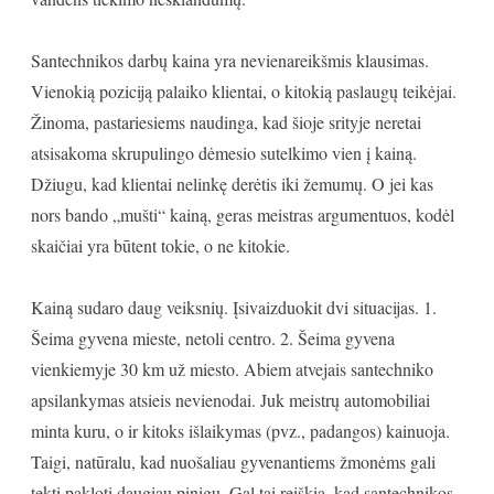
Santechnikos darbų kaina yra nevienareikšmis klausimas.
Vienokią poziciją palaiko klientai, o kitokią paslaugų teikėjai.
Žinoma, pastariesiems naudinga, kad šioje srityje neretai
atsisakoma skrupulingo dėmesio sutelkimo vien į kainą.
Džiugu, kad klientai nelinkę derėtis iki žemumų. O jei kas
nors bando „mušti“ kainą, geras meistras argumentuos, kodėl
skaičiai yra būtent tokie, o ne kitokie.
Kainą sudaro daug veiksnių. Įsivaizduokit dvi situacijas. 1.
Šeima gyvena mieste, netoli centro. 2. Šeima gyvena
vienkiemyje 30 km už miesto. Abiem atvejais santechniko
apsilankymas atsieis nevienodai. Juk meistrų automobiliai
minta kuru, o ir kitoks išlaikymas (pvz., padangos) kainuoja.
Taigi, natūralu, kad nuošaliau gyvenantiems žmonėms gali
tekti pakloti daugiau pinigų. Gal tai reiškia, kad santechnikos