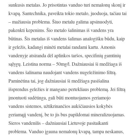
sunkusis metalas. Jo prisotintas vanduo turi nemalonų skonį ir
kvapą. Santechnika, paveikta tokio metalo, juoduoja, tačiau tai
– mažiausia problema. Šiuo metalu galima apsinuodyti,
pakenkti kepenims. Šio metalo šalinimas iš vandens yra
būtinas. Šis metalas iš vandens šalimas analogišku būdu, kaip
ir geležis, kadangi minėti metalai randami kartu. Amonis
vandenyje atsiranda dėl aplinkos taršos, specifinių gamtinių
sąlygų. Leistina norma – 50mg/l. Dažniausiai ši medžiaga iš
vandens šalinama naudojant vandens nugeležinimo filtrą.
Paminėtina tai, jog dažniausiai ši medžiaga pasišalina
išsprendus geležies ir mangano pertekliaus problemą. Jei filtrą
įmontuoti sudėtinga, gali būti montuojamos geriamojo
vandens sistemos, užtikrinančios aukščiausios kokybės
geriamąjį vandenį, be to jis bus papildomai mineralizuojamas.
Sieros vandenilis – dažniausiai Lietuvoje pasitaikanti
problema. Vanduo įgauna nemalonų kvapą, tampa neskanus,