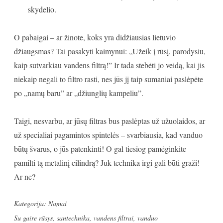
skydelio.
O pabaigai – ar žinote, koks yra didžiausias lietuvio
džiaugsmas? Tai pasakyti kaimynui: „Užeik į rūsį, parodysiu,
kaip sutvarkiau vandens filtrą!” Ir tada stebėti jo veidą, kai jis
niekaip negali to filtro rasti, nes jūs jį taip sumaniai paslėpėte
po „namų baru” ar „džiunglių kampeliu”.
Taigi, nesvarbu, ar jūsų filtras bus paslėptas už užuolaidos, ar
už specialiai pagamintos spintelės – svarbiausia, kad vanduo
būtų švarus, o jūs patenkinti! O gal tiesiog pamėginkite
pamilti tą metalinį cilindrą? Juk technika irgi gali būti graži!
Ar ne?
Kategorija:
Namai
Su gaire
rūsys
,
santechnika
,
vandens filtrai
,
vanduo