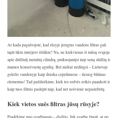
Ar kada pagalvojote, kad rūsyje įrengtas vandens filtras gali
tapti tikru interjero iššūkiu? Na, ne kiekvienas iš mūsų svajoja
apie didžiulį metalinį cilindrą, puikuojantįsi tarp senų slidžių ir
mamos konservuotų agurkų. Bet niekur nedingsi – Lietuvoje
geležis vandenyje kaip druska cepelinuose – tiesiog būtinas
elementas! Tad pažiūrėkime, kiek tos erdvės reikės paaukoti ir
kaip tuos filtrus paslėpti taip, kad net uošvienė nepastebėtų.
Kiek vietos suės filtras jūsų rūsyje?
Pradėkime nuo svarbiausio – dydžio. Juk svarbu žinoti, ar po