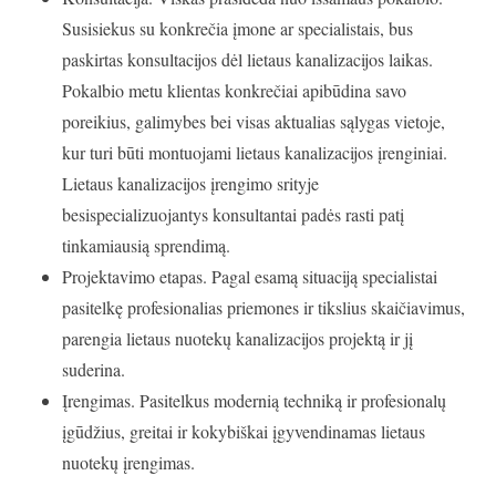
Susisiekus su konkrečia įmone ar specialistais, bus
paskirtas konsultacijos dėl lietaus kanalizacijos laikas.
Pokalbio metu klientas konkrečiai apibūdina savo
poreikius, galimybes bei visas aktualias sąlygas vietoje,
kur turi būti montuojami lietaus kanalizacijos įrenginiai.
Lietaus kanalizacijos įrengimo srityje
besispecializuojantys konsultantai padės rasti patį
tinkamiausią sprendimą.
Projektavimo etapas. Pagal esamą situaciją specialistai
pasitelkę profesionalias priemones ir tikslius skaičiavimus,
parengia lietaus nuotekų kanalizacijos projektą ir jį
suderina.
Įrengimas. Pasitelkus modernią techniką ir profesionalų
įgūdžius, greitai ir kokybiškai įgyvendinamas lietaus
nuotekų įrengimas.