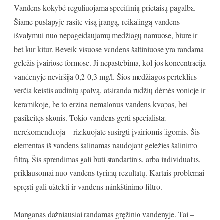
Vandens kokybė reguliuojama specifinių prietaisų pagalba.
Šiame puslapyje rasite visą įrangą, reikalingą vandens
išvalymui nuo nepageidaujamų medžiagų namuose, biure ir
bet kur kitur. Beveik visuose vandens šaltiniuose yra randama
geležis įvairiose formose. Ji nepastebima, kol jos koncentracija
vandenyje neviršija 0,2-0,3 mg/l. Šios medžiagos perteklius
verčia keistis audinių spalvą, atsiranda rūdžių dėmės vonioje ir
keramikoje, be to erzina nemalonus vandens kvapas, bei
pasikeitęs skonis. Tokio vandens gerti specialistai
nerekomenduoja – rizikuojate susirgti įvairiomis ligomis. Šis
elementas iš vandens šalinamas naudojant geležies šalinimo
filtrą. Šis sprendimas gali būti standartinis, arba individualus,
priklausomai nuo vandens tyrimų rezultatų. Kartais problemai
spręsti gali užtekti ir vandens minkštinimo filtro.
Manganas dažniausiai randamas gręžinio vandenyje. Tai –