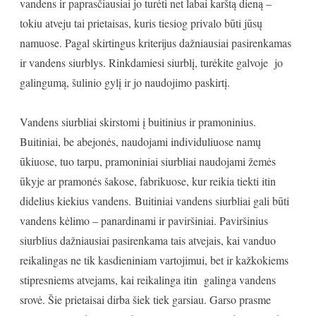
vandens ir paprasčiausiai jo turėti net labai karštą dieną –
tokiu atveju tai prietaisas, kuris tiesiog privalo būti jūsų
namuose. Pagal skirtingus kriterijus dažniausiai pasirenkamas
ir vandens siurblys. Rinkdamiesi siurblį, turėkite galvoje jo
galingumą, šulinio gylį ir jo naudojimo paskirtį.
Vandens siurbliai skirstomi į buitinius ir pramoninius.
Buitiniai, be abejonės, naudojami individuliuose namų
ūkiuose, tuo tarpu, pramoniniai siurbliai naudojami žemės
ūkyje ar pramonės šakose, fabrikuose, kur reikia tiekti itin
didelius kiekius vandens. Buitiniai vandens siurbliai gali būti
vandens kėlimo – panardinami ir paviršiniai. Paviršinius
siurblius dažniausiai pasirenkama tais atvejais, kai vanduo
reikalingas ne tik kasdieniniam vartojimui, bet ir kažkokiems
stipresniems atvejams, kai reikalinga itin galinga vandens
srovė. Šie prietaisai dirba šiek tiek garsiau. Garso prasme