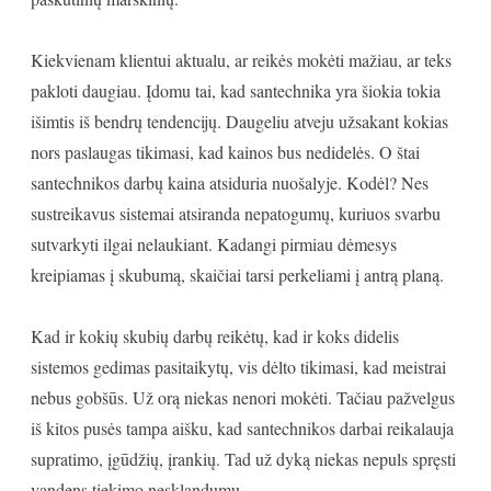
Kiekvienam klientui aktualu, ar reikės mokėti mažiau, ar teks
pakloti daugiau. Įdomu tai, kad santechnika yra šiokia tokia
išimtis iš bendrų tendencijų. Daugeliu atveju užsakant kokias
nors paslaugas tikimasi, kad kainos bus nedidelės. O štai
santechnikos darbų kaina atsiduria nuošalyje. Kodėl? Nes
sustreikavus sistemai atsiranda nepatogumų, kuriuos svarbu
sutvarkyti ilgai nelaukiant. Kadangi pirmiau dėmesys
kreipiamas į skubumą, skaičiai tarsi perkeliami į antrą planą.
Kad ir kokių skubių darbų reikėtų, kad ir koks didelis
sistemos gedimas pasitaikytų, vis dėlto tikimasi, kad meistrai
nebus gobšūs. Už orą niekas nenori mokėti. Tačiau pažvelgus
iš kitos pusės tampa aišku, kad santechnikos darbai reikalauja
supratimo, įgūdžių, įrankių. Tad už dyką niekas nepuls spręsti
vandens tiekimo nesklandumų.