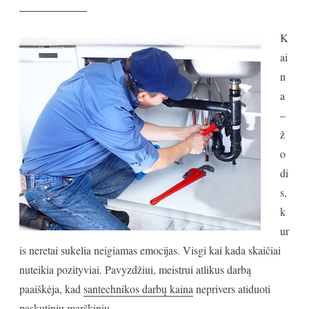
K
ai
n
a
–
ž
o
di
s,
k
ur
is neretai sukelia neigiamas emocijas. Visgi kai kada skaičiai
nuteikia pozityviai. Pavyzdžiui, meistrui atlikus darbą
paaiškėja, kad
santechnikos darbų kaina
neprivers atiduoti
paskutinių marškinių.