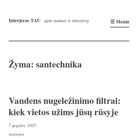
Pereiti
prie
Interjeras TAU
apie namus ir interjerą
☰ Meniu
turinio
Žyma:
santechnika
Vandens nugeležinimo filtrai:
kiek vietos užims jūsų rūsyje
7 gegužės, 2025
rasytojas