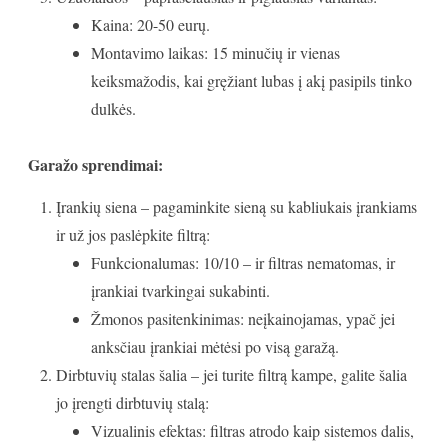
Kaina: 20-50 eurų.
Montavimo laikas: 15 minučių ir vienas
keiksmažodis, kai gręžiant lubas į akį pasipils tinko
dulkės.
Garažo sprendimai:
Įrankių siena – pagaminkite sieną su kabliukais įrankiams
ir už jos paslėpkite filtrą:
Funkcionalumas: 10/10 – ir filtras nematomas, ir
įrankiai tvarkingai sukabinti.
Žmonos pasitenkinimas: neįkainojamas, ypač jei
anksčiau įrankiai mėtėsi po visą garažą.
Dirbtuvių stalas šalia – jei turite filtrą kampe, galite šalia
jo įrengti dirbtuvių stalą:
Vizualinis efektas: filtras atrodo kaip sistemos dalis,