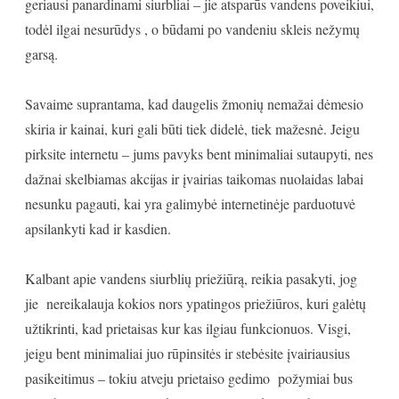
geriausi panardinami siurbliai – jie atsparūs vandens poveikiui,
todėl ilgai nesurūdys , o būdami po vandeniu skleis nežymų
garsą.
Savaime suprantama, kad daugelis žmonių nemažai dėmesio
skiria ir kainai, kuri gali būti tiek didelė, tiek mažesnė. Jeigu
pirksite internetu – jums pavyks bent minimaliai sutaupyti, nes
dažnai skelbiamas akcijas ir įvairias taikomas nuolaidas labai
nesunku pagauti, kai yra galimybė internetinėje parduotuvė
apsilankyti kad ir kasdien.
Kalbant apie vandens siurblių priežiūrą, reikia pasakyti, jog
jie nereikalauja kokios nors ypatingos priežiūros, kuri galėtų
užtikrinti, kad prietaisas kur kas ilgiau funkcionuos. Visgi,
jeigu bent minimaliai juo rūpinsitės ir stebėsite įvairiausius
pasikeitimus – tokiu atveju prietaiso gedimo požymiai bus