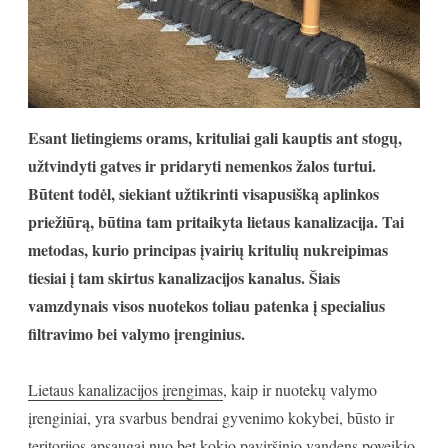
Esant lietingiems orams, krituliai gali kauptis ant stogų,
užtvindyti gatves ir pridaryti nemenkos žalos turtui.
Būtent todėl, siekiant užtikrinti visapusišką aplinkos
priežiūrą, būtina tam pritaikyta lietaus kanalizacija. Tai
metodas, kurio principas įvairių kritulių nukreipimas
tiesiai į tam skirtus kanalizacijos kanalus. Šiais
vamzdynais visos nuotekos toliau patenka į specialius
filtravimo bei valymo įrenginius.
Lietaus kanalizacijos įrengimas
, kaip ir nuotekų valymo
įrenginiai, yra svarbus bendrai gyvenimo kokybei, būsto ir
teritorijos apsaugai nuo bet kokio paviršinio vandens poveikio.