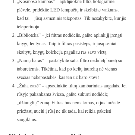
„Kosmoso kampas” – apklijuokite filtrą holografine
plėvele, pridėkite LED lempučių ir skelbkite vaikams,
kad tai – jūsų asmeninis teleportas. Tik nesakykite, kur jis
teleportuoja…
„Biblioteka” – jei filtras nedidelis, galite aplink jį įrengti
knygų lentynas. Taip ir filtras pasislėps, ir jūsų seniai
skaitytų knygų kolekcija pagaliau ras savo vietą.
„Namų baras” – pastatykite šalia filtro nedidelį barelį su
taburetėmis. Tikėtina, kad po kelių taurelių nė vienas
svečias nebepastebės, kas ten už baro stovi!
„Žalia oazė” – apsodinkite filtrą kambariniais augalais. Jei
rūsyje pakankama šviesa, galite sukurti nedidelę
„džiunglių” zoną. Filtras bus nematomas, o jūs turėsite
priežastį nueiti į rūsį ne tik tada, kai reikia pakeisti
saugiklius.