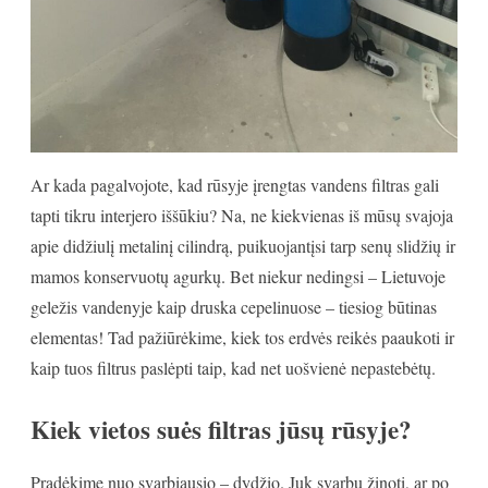
Ar kada pagalvojote, kad rūsyje įrengtas vandens filtras gali
tapti tikru interjero iššūkiu? Na, ne kiekvienas iš mūsų svajoja
apie didžiulį metalinį cilindrą, puikuojantįsi tarp senų slidžių ir
mamos konservuotų agurkų. Bet niekur nedingsi – Lietuvoje
geležis vandenyje kaip druska cepelinuose – tiesiog būtinas
elementas! Tad pažiūrėkime, kiek tos erdvės reikės paaukoti ir
kaip tuos filtrus paslėpti taip, kad net uošvienė nepastebėtų.
Kiek vietos suės filtras jūsų rūsyje?
Pradėkime nuo svarbiausio – dydžio. Juk svarbu žinoti, ar po