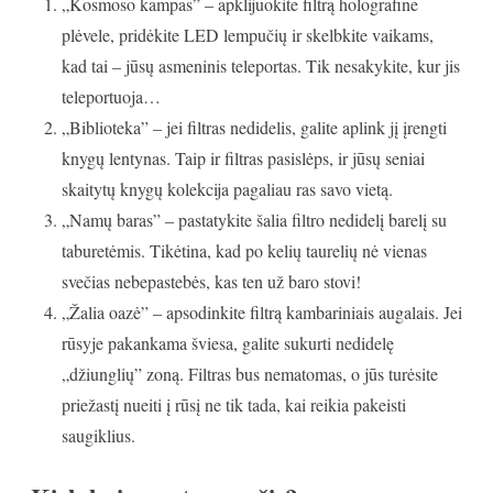
„Kosmoso kampas” – apklijuokite filtrą holografine
plėvele, pridėkite LED lempučių ir skelbkite vaikams,
kad tai – jūsų asmeninis teleportas. Tik nesakykite, kur jis
teleportuoja…
„Biblioteka” – jei filtras nedidelis, galite aplink jį įrengti
knygų lentynas. Taip ir filtras pasislėps, ir jūsų seniai
skaitytų knygų kolekcija pagaliau ras savo vietą.
„Namų baras” – pastatykite šalia filtro nedidelį barelį su
taburetėmis. Tikėtina, kad po kelių taurelių nė vienas
svečias nebepastebės, kas ten už baro stovi!
„Žalia oazė” – apsodinkite filtrą kambariniais augalais. Jei
rūsyje pakankama šviesa, galite sukurti nedidelę
„džiunglių” zoną. Filtras bus nematomas, o jūs turėsite
priežastį nueiti į rūsį ne tik tada, kai reikia pakeisti
saugiklius.