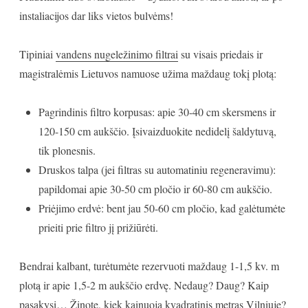
instaliacijos dar liks vietos bulvėms!
Tipiniai
vandens nugeležinimo filtrai
su visais priedais ir
magistralėmis Lietuvos namuose užima maždaug tokį plotą:
Pagrindinis filtro korpusas: apie 30-40 cm skersmens ir
120-150 cm aukščio. Įsivaizduokite nedidelį šaldytuvą,
tik plonesnis.
Druskos talpa (jei filtras su automatiniu regeneravimu):
papildomai apie 30-50 cm pločio ir 60-80 cm aukščio.
Priėjimo erdvė: bent jau 50-60 cm pločio, kad galėtumėte
prieiti prie filtro jį prižiūrėti.
Bendrai kalbant, turėtumėte rezervuoti maždaug 1-1,5 kv. m
plotą ir apie 1,5-2 m aukščio erdvę. Nedaug? Daug? Kaip
pasakysi… Žinote, kiek kainuoja kvadratinis metras Vilniuje?