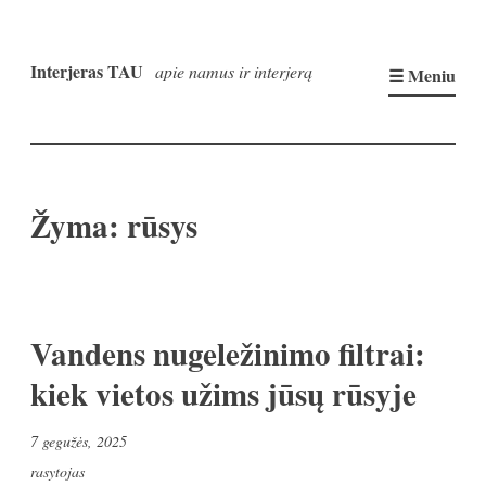
Pereiti
prie
Interjeras TAU
apie namus ir interjerą
☰ Meniu
turinio
Žyma:
rūsys
Vandens nugeležinimo filtrai:
kiek vietos užims jūsų rūsyje
7 gegužės, 2025
rasytojas