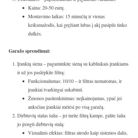
Kaina: 20-50 eurų.
Montavimo laikas: 15 minučių ir vienas
keiksmažodis, kai gręžiant lubas į akį pasipils tinko
dulkės.
Garažo sprendimai:
Įrankių siena – pagaminkite sieną su kabliukais įrankiams
ir už jos paslėpkite filtrą:
Funkcionalumas: 10/10 – ir filtras nematomas, ir
įrankiai tvarkingai sukabinti.
Žmonos pasitenkinimas: neįkainojamas, ypač jei
anksčiau įrankiai mėtėsi po visą garažą.
Dirbtuvių stalas šalia – jei turite filtrą kampe, galite šalia
jo įrengti dirbtuvių stalą:
Vizualinis efektas: filtras atrodo kaip sistemos dalis,