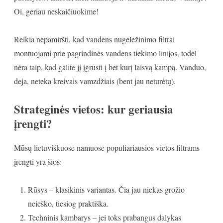
Oi, geriau neskaičiuokime!
Reikia nepamiršti, kad vandens nugeležinimo filtrai
montuojami prie pagrindinės vandens tiekimo linijos, todėl
nėra taip, kad galite jį įgrūsti į bet kurį laisvą kampą. Vanduo,
deja, neteka kreivais vamzdžiais (bent jau neturėtų).
Strateginės vietos: kur geriausia
įrengti?
Mūsų lietuviškuose namuose populiariausios vietos filtrams
įrengti yra šios:
Rūsys – klasikinis variantas. Čia jau niekas grožio
neieško, tiesiog praktiška.
Techninis kambarys – jei toks prabangus dalykas