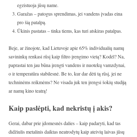
egzistuoja jūsų name.
Garažas – patogus sprendimas, jei vandens įvadas eina
pro šią patalpą.
Ūkinis pastatas – tinka tiems, kas turi atskiras patalpas.
Beje, ar žinojote, kad Lietuvoje apie 65% individualių namų
savininkų renkasi rūsį kaip filtro įrengimo vietą? Kodėl? Na,
paprastai ten jau būna įrengti vandens ir nuotekų vamzdynai,
o ir temperatūra stabilesnė. Be to, kur dar dėti tą rūsį, jei ne
techninėms reikmėms? Ne visada juk ten įrengsi šokių studiją
ar namų kino teatrą!
Kaip paslėpti, kad nekristų į akis?
Gerai, dabar prie įdomesnės dalies – kaip padaryti, kad tas
didžiulis metalinis daiktas neatrodytų kaip ateivių laivas jūsų