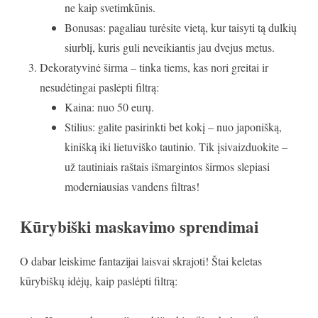
ne kaip svetimkūnis.
Bonusas: pagaliau turėsite vietą, kur taisyti tą dulkių
siurblį, kuris guli neveikiantis jau dvejus metus.
Dekoratyvinė širma – tinka tiems, kas nori greitai ir
nesudėtingai paslėpti filtrą:
Kaina: nuo 50 eurų.
Stilius: galite pasirinkti bet kokį – nuo japonišką,
kinišką iki lietuviško tautinio. Tik įsivaizduokite –
už tautiniais raštais išmargintos širmos slepiasi
moderniausias vandens filtras!
Kūrybiški maskavimo sprendimai
O dabar leiskime fantazijai laisvai skrajoti! Štai keletas
kūrybiškų idėjų, kaip paslėpti filtrą: