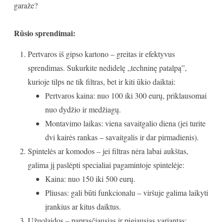
garaže?
Rūsio sprendimai:
Pertvaros iš gipso kartono – greitas ir efektyvus
sprendimas. Sukurkite nedidelę „techninę patalpą”,
kurioje tilps ne tik filtras, bet ir kiti ūkio daiktai:
Pertvaros kaina: nuo 100 iki 300 eurų, priklausomai
nuo dydžio ir medžiagų.
Montavimo laikas: viena savaitgalio diena (jei turite
dvi kairės rankas – savaitgalis ir dar pirmadienis).
Spintelės ar komodos – jei filtras nėra labai aukštas,
galima jį paslėpti specialiai pagamintoje spintelėje:
Kaina: nuo 150 iki 500 eurų.
Pliusas: gali būti funkcionalu – viršuje galima laikyti
įrankius ar kitus daiktus.
Užuolaidos – paprasčiausias ir pigiausias variantas: