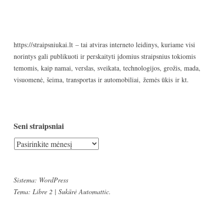
https://straipsniukai.lt
– tai atviras interneto leidinys, kuriame visi
norintys gali publikuoti ir perskaityti įdomius straipsnius tokiomis
temomis, kaip namai, verslas, sveikata, technologijos, grožis, mada,
visuomenė, šeima, transportas ir automobiliai, žemės ūkis ir kt.
Seni straipsniai
Seni
straipsniai
Sistema: WordPress
Tema: Libre 2 | Sukūrė
Automattic
.