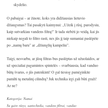
skydelio.
O pabaigai – ar žinote, koks yra didžiausias lietuvio
džiaugsmas? Tai pasakyti kaimynui: „Užeik į rūsį, parodysiu,
kaip sutvarkiau vandens filtrą!” Ir tada stebėti jo veidą, kai jis
niekaip negali to filtro rasti, nes jūs jį taip sumaniai paslėpėte
po „namų baru” ar „džiunglių kampeliu”.
Taigi, nesvarbu, ar jūsų filtras bus paslėptas už užuolaidos, ar
už specialiai pagamintos spintelės – svarbiausia, kad vanduo
būtų švarus, o jūs patenkinti! O gal tiesiog pamėginkite
pamilti tą metalinį cilindrą? Juk technika irgi gali būti graži!
Ar ne?
Kategorija:
Namai
Su gaire
rūsys
,
santechnika
,
vandens filtrai
,
vanduo