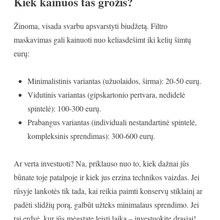
Kiek kainuos tas grožis?
Žinoma, visada svarbu apsvarstyti biudžetą. Filtro
maskavimas gali kainuoti nuo keliasdešimt iki kelių šimtų
eurų:
Minimalistinis variantas (užuolaidos, širma): 20-50 eurų.
Vidutinis variantas (gipskartonio pertvara, nedidelė
spintelė): 100-300 eurų.
Prabangus variantas (individuali nestandartinė spintelė,
kompleksinis sprendimas): 300-600 eurų.
Ar verta investuoti? Na, priklauso nuo to, kiek dažnai jūs
būnate toje patalpoje ir kiek jus erzina technikos vaizdas. Jei
rūsyje lankotės tik tada, kai reikia paimti konservų stiklainį ar
padėti slidžių porą, galbūt užteks minimalaus sprendimo. Jei
tai erdvė, kur jūs mėgstate leisti laiką – investuokite drąsiai!