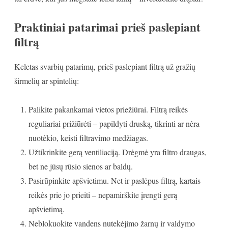
Praktiniai patarimai prieš paslepiant
filtrą
Keletas svarbių patarimų, prieš paslepiant filtrą už gražių
širmelių ar spintelių:
Palikite pakankamai vietos priežiūrai. Filtrą reikės
reguliariai prižiūrėti – papildyti druską, tikrinti ar nėra
nuotėkio, keisti filtravimo medžiagas.
Užtikrinkite gerą ventiliaciją. Drėgmė yra filtro draugas,
bet ne jūsų rūsio sienos ar baldų.
Pasirūpinkite apšvietimu. Net ir paslėpus filtrą, kartais
reikės prie jo prieiti – nepamirškite įrengti gerą
apšvietimą.
Neblokuokite vandens nutekėjimo žarnų ir valdymo