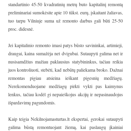
standartinio 45-50 kvadratinių metrų buto kapitalinį remontą
preliminariai sumokėsite apie 10 tūkst. eurų, įskaitant žaliavas,
tuo tarpu Vilniuje suma už remonto darbus gali būti 25-50
proc. didesnė.
Jei kapitalinio remonto imasi patys būsto savininkai, artimieji,
draugai, kaina sumažėja net dvigubai. Sutaupyti galima net ir
nusisamdžius mažiau paklausius statybininkus, tačiau reikia
juos kontroliuoti, stebėti, kad nebūtų paliekama broko. Dažnai
remontas pigiau atsieina ieškant pigesnių medžiagų.
Nerekomenduojame medžiagų pirkti vykti pas kaimynus
lenkus, tačiau kodėl gi nepaieškojus akcijų ir nepasinaudojus
išpardavimų pagundomis.
Kaip teigia Nekilnojamasturtas.lt ekspertai, gerokai sutaupyti
galima būstą remontuojant žiemą, kai paslaugų įkainiai