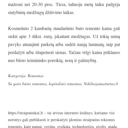
mažesni net 20-30 proc. Tiesa, šaltuoju metų laiku pailgėja
statybinių medžiagų džiūvimo laikas.
Kosmetinio 2 kambarių standartinio buto remonto kaina gali
siekti apie 3 tūkst. eurų, įskaitant medžiagas. Už tokią sumą
pavyks atnaujinti parketą arba sudėti naują laminatą, taip pat
perdažyti arba ištapetuoti sienas. Tačiau vėlgi kaina priklauso
nuo būsto šeimininko poreikių, norų ir galimybių.
Kategorija:
Remontas
Su gaire
būsto remontas
,
kapitalinis remontas
,
Nekilnojamasturtas.lt
https://straipsniukai.lt
– tai atviras interneto leidinys, kuriame visi
norintys gali publikuoti ir perskaityti įdomius straipsnius tokiomis
temomis, kaip namai, verslas, sveikata, technologijos, grožis, mada,