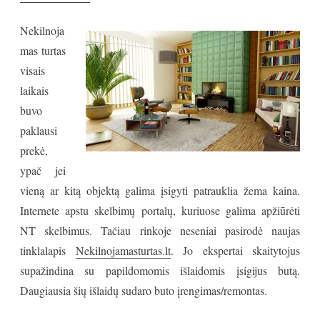
Nekilnoja
mas turtas
visais
laikais
buvo
paklausi
prekė,
ypač jei
vieną ar kitą objektą galima įsigyti patrauklia žema kaina.
Internete apstu skelbimų portalų, kuriuose galima apžiūrėti
NT skelbimus. Tačiau rinkoje neseniai pasirodė naujas
tinklalapis
Nekilnojamasturtas.lt
. Jo ekspertai skaitytojus
supažindina su papildomomis išlaidomis įsigijus butą.
Daugiausia šių išlaidų sudaro buto įrengimas/remontas.