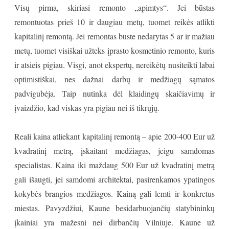
Visų pirma, skiriasi remonto „apimtys“. Jei būstas
remontuotas prieš 10 ir daugiau metų, tuomet reikės atlikti
kapitalinį remontą. Jei remontas būste nedarytas 5 ar ir mažiau
metų, tuomet visiškai užteks įprasto kosmetinio remonto, kuris
ir atsieis pigiau. Visgi, anot ekspertų, nereikėtų nusiteikti labai
optimistiškai, nes dažnai darbų ir medžiagų sąmatos
padvigubėja. Taip nutinka dėl klaidingų skaičiavimų ir
įvaizdžio, kad viskas yra pigiau nei iš tikrųjų.
Reali kaina atliekant kapitalinį remontą – apie 200-400 Eur už
kvadratinį metrą, įskaitant medžiagas, jeigu samdomas
specialistas. Kaina iki maždaug 500 Eur už kvadratinį metrą
gali išaugti, jei samdomi architektai, pasirenkamos ypatingos
kokybės brangios medžiagos. Kainą gali lemti ir konkretus
miestas. Pavyzdžiui, Kaune besidarbuojančių statybininkų
įkainiai yra mažesni nei dirbančių Vilniuje. Kaune už