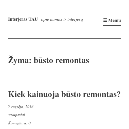
Pereiti
prie
Interjeras TAU
apie namus ir interjerą
☰ Meniu
turinio
Žyma:
būsto remontas
Kiek kainuoja būsto remontas?
7 rugsėjo, 2016
straipsniai
Komentarų: 0