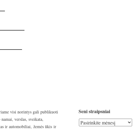
Seni straipsniai
riame visi norintys gali publikuoti
 namai, verslas, sveikata,
Seni
as ir automobiliai, žemės ūkis ir
straipsniai