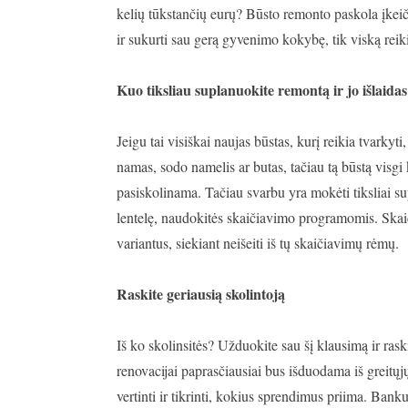
kelių tūkstančių eurų? Būsto remonto paskola įkeič
ir sukurti sau gerą gyvenimo kokybę, tik viską reiki
Kuo tiksliau suplanuokite remontą ir jo išlaidas
Jeigu tai visiškai naujas būstas, kurį reikia tvarky
namas, sodo namelis ar butas, tačiau tą būstą visgi 
pasiskolinama. Tačiau svarbu yra mokėti tiksliai sup
lentelę, naudokitės skaičiavimo programomis. Skaiči
variantus, siekiant neišeiti iš tų skaičiavimų rėmų.
Raskite geriausią skolintoją
Iš ko skolinsitės? Užduokite sau šį klausimą ir rask
renovacijai paprasčiausiai bus išduodama iš greitų
vertinti ir tikrinti, kokius sprendimus priima. Bankui