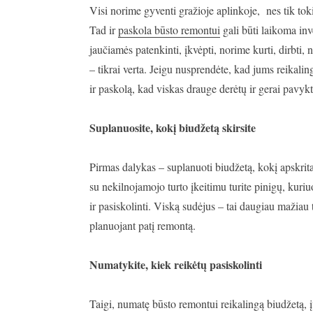
Visi norime gyventi gražioje aplinkoje, nes tik tok
Tad ir
paskola būsto remontui
gali būti laikoma i
jaučiamės patenkinti, įkvėpti, norime kurti, dirbt
– tikrai verta. Jeigu nusprendėte, kad jums reikali
ir paskolą, kad viskas drauge derėtų ir gerai pavykt
Suplanuosite, kokį biudžetą skirsite
Pirmas dalykas – suplanuoti biudžetą, kokį apskrita
su nekilnojamojo turto įkeitimu turite pinigų, kuriu
ir pasiskolinti. Viską sudėjus – tai daugiau mažiau
planuojant patį remontą.
Numatykite, kiek reikėtų pasiskolinti
Taigi, numatę būsto remontui reikalingą biudžetą, įve