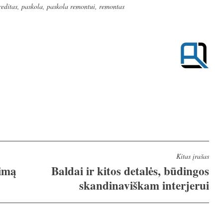
reditas
,
paskola
,
paskola remontui
,
remontas
Kitas įrašas
kimą
Baldai ir kitos detalės, būdingos
skandinaviškam interjerui