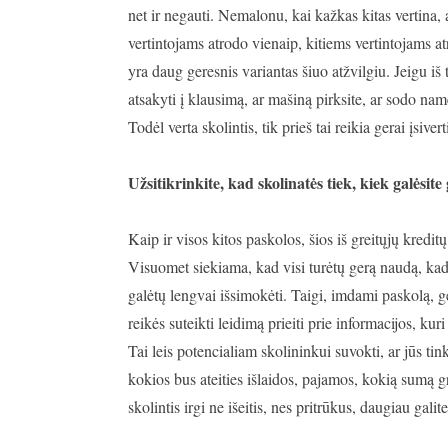
net ir negauti. Nemalonu, kai kažkas kitas vertina, 
vertintojams atrodo vienaip, kitiems vertintojams at
yra daug geresnis variantas šiuo atžvilgiu. Jeigu iš 
atsakyti į klausimą, ar mašiną pirksite, ar sodo nam
Todėl verta skolintis, tik prieš tai reikia gerai įsiverti
Užsitikrinkite, kad skolinatės tiek, kiek galėsite 
Kaip ir visos kitos paskolos, šios iš greitųjų kred
Visuomet siekiama, kad visi turėtų gerą naudą, kad
galėtų lengvai išsimokėti. Taigi, imdami paskolą, g
reikės suteikti leidimą prieiti prie informacijos, kuri
Tai leis potencialiam skolininkui suvokti, ar jūs tin
kokios bus ateities išlaidos, pajamos, kokią sumą gr
skolintis irgi ne išeitis, nes pritrūkus, daugiau galit