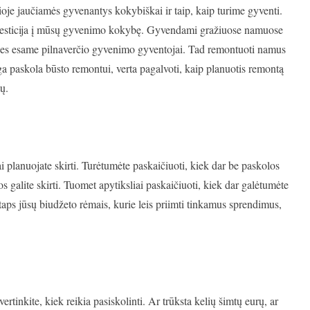
ioje jaučiamės gyvenantys kokybiškai ir taip, kaip turime gyventi.
nvesticija į mūsų gyvenimo kokybę. Gyvendami gražiuose namuose
i, nes esame pilnaverčio gyvenimo gyventojai. Tad remontuoti namus
nga paskola būsto remontui, verta pagalvoti, kaip planuotis remontą
ų.
i planuojate skirti. Turėtumėte paskaičiuoti, kiek dar be paskolos
os galite skirti. Tuomet apytiksliai paskaičiuoti, kiek dar galėtumėte
 taps jūsų biudžeto rėmais, kurie leis priimti tinkamus sprendimus,
rtinkite, kiek reikia pasiskolinti. Ar trūksta kelių šimtų eurų, ar