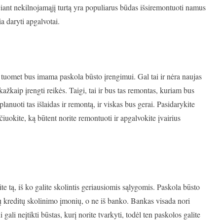
iant nekilnojamąjį turtą yra populiarus būdas išsiremontuoti namus
a daryti apgalvotai.
ti, tuomet bus imama paskola būsto įrengimui. Gal tai ir nėra naujas
kažkaip įrengti reikės. Taigi, tai ir bus tas remontas, kuriam bus
lanuoti tas išlaidas ir remontą, ir viskas bus gerai. Pasidarykite
uokite, ką būtent norite remontuoti ir apgalvokite įvairius
ite tą, iš ko galite skolintis geriausiomis sąlygomis. Paskola būsto
jų kreditų skolinimo įmonių, o ne iš banko. Bankas visada nori
 gali neįtikti būstas, kurį norite tvarkyti, todėl ten paskolos galite