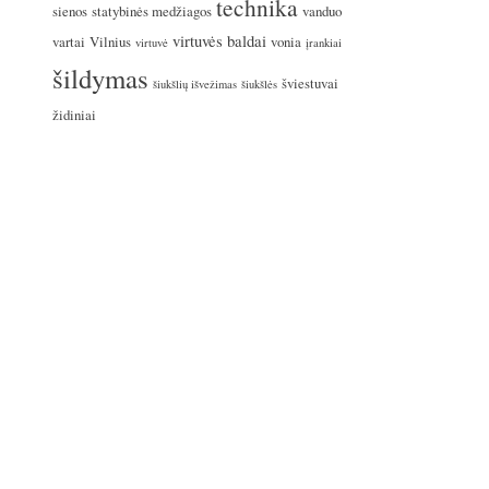
technika
sienos
statybinės medžiagos
vanduo
virtuvės baldai
vartai
Vilnius
vonia
virtuvė
įrankiai
šildymas
šviestuvai
šiukšlių išvežimas
šiukšlės
židiniai