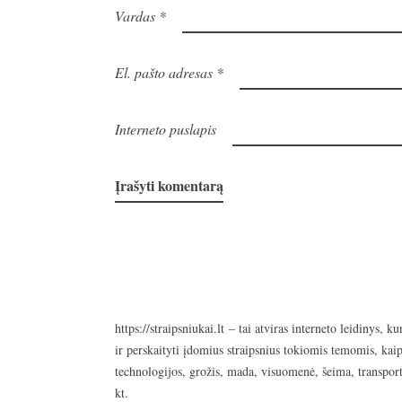
Vardas
*
El. pašto adresas
*
Interneto puslapis
https://straipsniukai.lt
– tai atviras interneto leidinys, ku
ir perskaityti įdomius straipsnius tokiomis temomis, kaip
technologijos, grožis, mada, visuomenė, šeima, transport
kt.