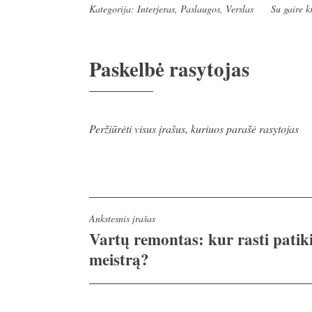
Kategorija:
Interjeras
,
Paslaugos
,
Verslas
Su gaire
k
Paskelbė
rasytojas
Peržiūrėti visus įrašus, kuriuos parašė rasytojas
Navigacija
Ankstesnis įrašas
Vartų remontas: kur rasti pati
tarp
meistrą?
įrašų