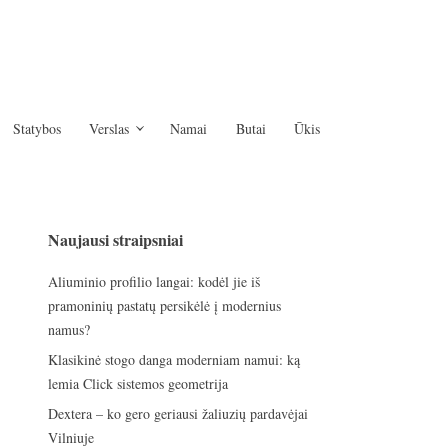
Statybos
Verslas
Namai
Butai
Ūkis
Naujausi straipsniai
Aliuminio profilio langai: kodėl jie iš
pramoninių pastatų persikėlė į modernius
namus?
Klasikinė stogo danga moderniam namui: ką
lemia Click sistemos geometrija
Dextera – ko gero geriausi žaliuzių pardavėjai
Vilniuje