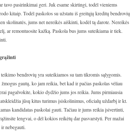
ar tavo pasirinkimai geri. Juk esame skirtingi, todėl vieniems
rodo kitaip. Todėl paskolos su užstatu iš greitųjų kreditų bendrovių
ten skolinatės, jums net nereikės aiškinti, kodėl tą darote. Nereikės
elį, ar remontuosite kažką. Paskola bus jums suteikiama ir tiek.
nti.
grąžinti
itų teikimo bendrovių yra suteikiamos su tam tikromis sąlygomis.
 žmogus gautų, ko jam reikia, bet kad ir pačias paskolas vėliau
erai pagalvokite, kokio dydžio jums jos reikia. Jums pirmiausia
 atskleidžia jūsų kitus turimus įsiskolinimus, oficialų uždarbį ir kt.
kamas kandidatas paskolai gauti. Tačiau ir jums reikia įsivertinti,
ąžinsite lengvai, o dėl kokios reikėtų dar pasvarstyti. Per mažai
e ir nebegauti.