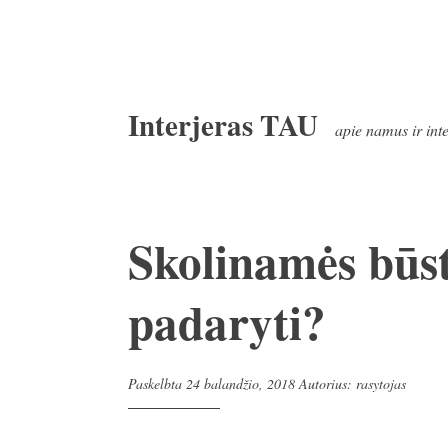
Pereiti
Interjeras TAU
prie
apie namus ir int
turinio
Skolinamės būst
padaryti?
Paskelbta
24 balandžio, 2018
Autorius:
rasytojas