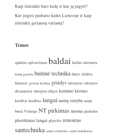
Kaip išsirinkti baro kėdę ir kur ją įsigyti?
Kur įsigyti pusbario kėdes Lietuvoje ir kaip
išsirinkti geriausią variantą?
Temos
baldai
apdaila
apšvietimas
baldai internetu
buitinė technika
durys
elektra
baldų gamyba
grindys
finansai
interjeras
interjero
greitieji kreditai
kaminai
kiemas
dizaineriai
interjero idėjos
langai
namų statyba
kreditai
kreditas
nauji
NT pirkimas
nuoma
butai Vilniuje
paskolos
remontas
plastikiniai langai
plytelės
santechnika
saulės elektrinės
saulės kolektoriai