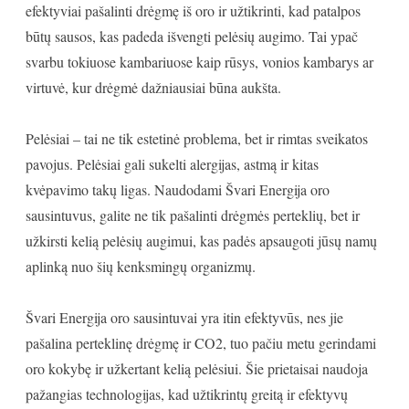
efektyviai pašalinti drėgmę iš oro ir užtikrinti, kad patalpos
būtų sausos, kas padeda išvengti pelėsių augimo. Tai ypač
svarbu tokiuose kambariuose kaip rūsys, vonios kambarys ar
virtuvė, kur drėgmė dažniausiai būna aukšta.
Pelėsiai – tai ne tik estetinė problema, bet ir rimtas sveikatos
pavojus. Pelėsiai gali sukelti alergijas, astmą ir kitas
kvėpavimo takų ligas. Naudodami Švari Energija oro
sausintuvus, galite ne tik pašalinti drėgmės perteklių, bet ir
užkirsti kelią pelėsių augimui, kas padės apsaugoti jūsų namų
aplinką nuo šių kenksmingų organizmų.
Švari Energija oro sausintuvai yra itin efektyvūs, nes jie
pašalina perteklinę drėgmę ir CO2, tuo pačiu metu gerindami
oro kokybę ir užkertant kelią pelėsiui. Šie prietaisai naudoja
pažangias technologijas, kad užtikrintų greitą ir efektyvų