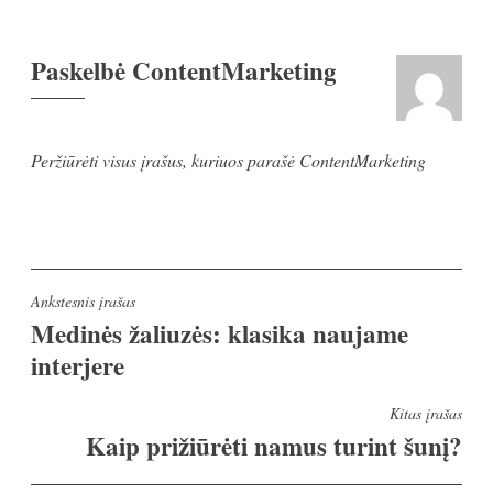
Paskelbė
ContentMarketing
Peržiūrėti visus įrašus, kuriuos parašė ContentMarketing
Navigacija
Ankstesnis įrašas
Medinės žaliuzės: klasika naujame
tarp
interjere
įrašų
Kitas įrašas
Kaip prižiūrėti namus turint šunį?