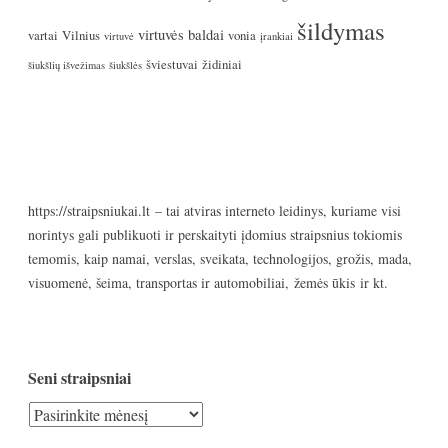
šildymas
virtuvės baldai
vartai
Vilnius
vonia
virtuvė
įrankiai
šviestuvai
židiniai
šiukšlių išvežimas
šiukšlės
https://straipsniukai.lt
– tai atviras interneto leidinys, kuriame visi
norintys gali publikuoti ir perskaityti įdomius straipsnius tokiomis
temomis, kaip namai, verslas, sveikata, technologijos, grožis, mada,
visuomenė, šeima, transportas ir automobiliai, žemės ūkis ir kt.
Seni straipsniai
Seni
straipsniai