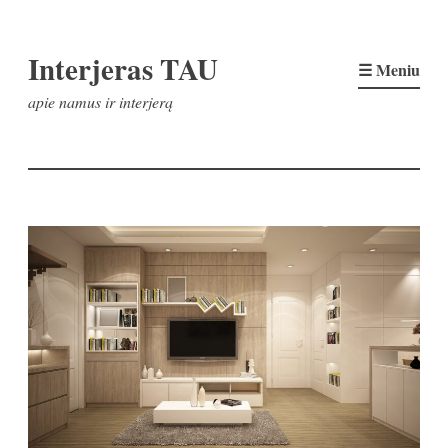
Pereiti
Interjeras TAU
prie
☰ Meniu
turinio
apie namus ir interjerą