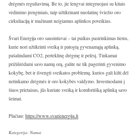
drėgmės reguliavimą. Be to, jie lengvai integruojasi su kitais
vėdinimo įrenginiais, taip užtikrinant nuolatinę šviežio oro
cirkuliaciją ir mažinant neigiamus aplinkos poveikius.
Švari Energija oro sausintuvai – tai puikus pasirinkimas tiems,
kurie nori užtikrinti sveiką ir patogią gyvenamąją aplinką,
pašalindami CO2, perteklinę drėgmę ir pelėsį. Tinkamai
prižiūrėdami savo namų orą, galite ne tik pagerinti gyvenimo
kokybę, bet ir išvengti sveikatos problemų, kurios gali kilti dėl
netinkamo drėgmės ir oro kokybės valdymo. Investuodami į
šiuos prietaisus, jūs kuriate sveiką ir komfortišką aplinką savo
šeimai.
Plačiau:
https://www.svarienergija.lt
Kategorija:
Namai