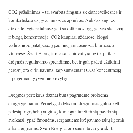
CO2 pašalinimas – tai svarbus žingsnis siekiant sveikesnės ir
komfortiškesnės gyvenamosios aplinkos. Aukštas anglies
dioksido lygis patalpose gali sukelti nuovargį, galvos skausmą
ir blogą koncentraciją. CO2 kaupiasi uždarose, blogai
vėdinamose patalpose, ypač miegamuosiuose, biuruose ar
virtuvėse. Švari Energija oro sausintuvai yra ne tik puikus
drėgmės reguliavimo sprendimas, bet ir gali padėti užtikrinti
geresnį oro cirkuliavimą, taip sumažinant CO2 koncentraciją
ir pagerinant gyvenimo kokybę.
Drėgmės perteklius dažnai būna pagrindinė problema
daugelyje namų. Pernelyg didelis oro drėgnumas gali sukelti
pelėsių ir grybelių augimą, kurie gali turėti rimtų pasekmių
sveikatai, ypač žmonėms, sergantiems kvėpavimo takų ligomis
arba alergijomis. Švari Energija oro sausintuvai yra skirti