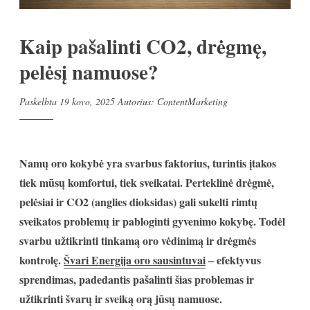
Kaip pašalinti CO2, drėgmę,
pelėsį namuose?
Paskelbta
19 kovo, 2025
Autorius:
ContentMarketing
Namų oro kokybė yra svarbus faktorius, turintis įtakos
tiek mūsų komfortui, tiek sveikatai. Perteklinė drėgmė,
pelėsiai ir CO2 (anglies dioksidas) gali sukelti rimtų
sveikatos problemų ir pabloginti gyvenimo kokybę. Todėl
svarbu užtikrinti tinkamą oro vėdinimą ir drėgmės
kontrolę.
Švari Energija oro sausintuvai
– efektyvus
sprendimas, padedantis pašalinti šias problemas ir
užtikrinti švarų ir sveiką orą jūsų namuose.