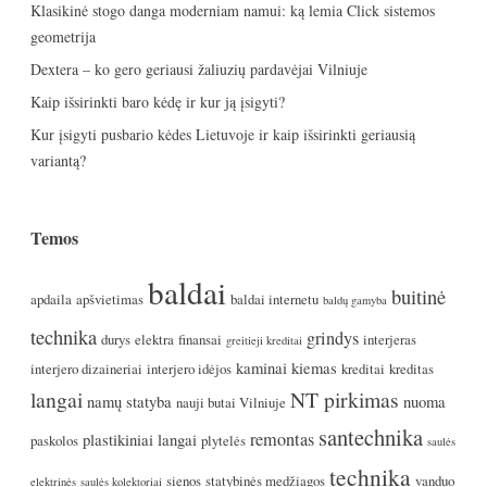
Klasikinė stogo danga moderniam namui: ką lemia Click sistemos
geometrija
Dextera – ko gero geriausi žaliuzių pardavėjai Vilniuje
Kaip išsirinkti baro kėdę ir kur ją įsigyti?
Kur įsigyti pusbario kėdes Lietuvoje ir kaip išsirinkti geriausią
variantą?
Temos
baldai
buitinė
apdaila
apšvietimas
baldai internetu
baldų gamyba
technika
grindys
durys
elektra
finansai
interjeras
greitieji kreditai
kaminai
kiemas
interjero dizaineriai
interjero idėjos
kreditai
kreditas
langai
NT pirkimas
namų statyba
nuoma
nauji butai Vilniuje
santechnika
remontas
plastikiniai langai
paskolos
plytelės
saulės
technika
sienos
statybinės medžiagos
vanduo
elektrinės
saulės kolektoriai