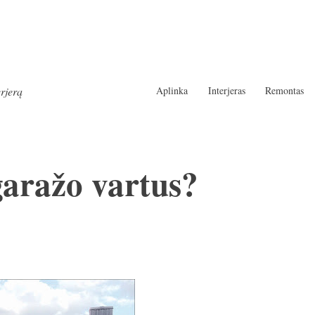
Aplinka
Interjeras
Remontas
erjerą
 garažo vartus?