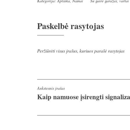
Kategorija:
Aplinka
,
Namai
Su gaire
garažas
,
vartai
Paskelbė
rasytojas
Peržiūrėti visus įrašus, kuriuos parašė rasytojas
Navigacija
Ankstesnis įrašas
Kaip namuose įsirengti signaliza
tarp
įrašų