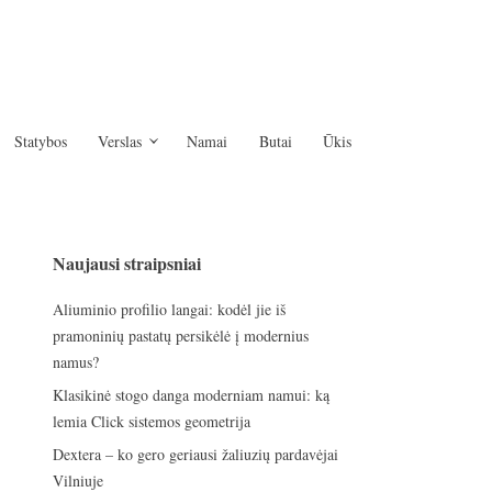
Statybos
Verslas
Namai
Butai
Ūkis
Naujausi straipsniai
Aliuminio profilio langai: kodėl jie iš
pramoninių pastatų persikėlė į modernius
namus?
Klasikinė stogo danga moderniam namui: ką
lemia Click sistemos geometrija
Dextera – ko gero geriausi žaliuzių pardavėjai
Vilniuje