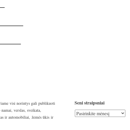
Seni straipsniai
riame visi norintys gali publikuoti
 namai, verslas, sveikata,
Seni
as ir automobiliai, žemės ūkis ir
straipsniai