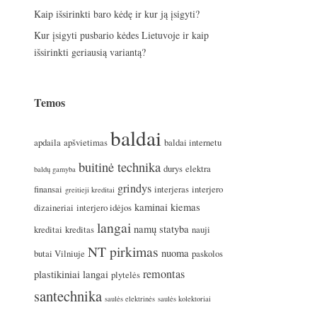
Kaip išsirinkti baro kėdę ir kur ją įsigyti?
Kur įsigyti pusbario kėdes Lietuvoje ir kaip
išsirinkti geriausią variantą?
Temos
baldai
apdaila
apšvietimas
baldai internetu
buitinė technika
durys
elektra
baldų gamyba
grindys
finansai
interjeras
interjero
greitieji kreditai
kaminai
kiemas
dizaineriai
interjero idėjos
langai
namų statyba
kreditai
kreditas
nauji
NT pirkimas
nuoma
butai Vilniuje
paskolos
remontas
plastikiniai langai
plytelės
santechnika
saulės elektrinės
saulės kolektoriai