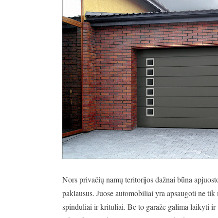
Nors privačių namų teritorijos dažnai būna apjuost
paklausūs. Juose automobiliai yra apsaugoti ne tik n
spinduliai ir krituliai. Be to garaže galima laikyti i