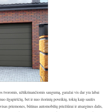
os tvoromis, užtikrinančiomis saugumą, garažai vis dar yra labai
uo ilgapirščių, bet ir nuo išorinių poveikių, tokių kaip saulės
r visas priemones, būtinas automobilių priežiūrai ir atsargines dalis,