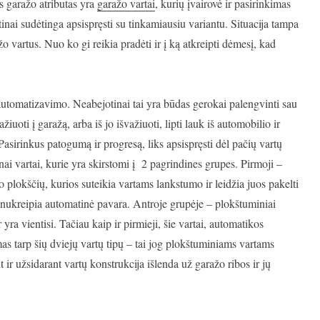
 garažo atributas yra
garažo vartai
, kurių įvairovė ir pasirinkimas
inai sudėtinga apsispręsti su tinkamiausiu variantu. Situacija tampa
žo vartus. Nuo ko gi reikia pradėti ir į ką atkreipti dėmesį, kad
 automatizavimo. Neabejotinai tai yra būdas gerokai palengvinti sau
iuoti į garažą, arba iš jo išvažiuoti, lipti lauk iš automobilio ir
 Pasirinkus patogumą ir progresą, liks apsispręsti dėl pačių vartų
ai vartai, kurie yra skirstomi į 2 pagrindines grupes. Pirmoji –
io plokščių, kurios suteikia vartams lankstumo ir leidžia juos pakelti
us nukreipia automatinė pavara. Antroje grupėje – plokštuminiai
 yra vientisi. Tačiau kaip ir pirmieji, šie vartai, automatikos
mas tarp šių dviejų vartų tipų – tai jog plokštuminiams vartams
 ir užsidarant vartų konstrukcija išlenda už garažo ribos ir jų