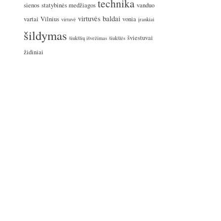
technika
sienos
statybinės medžiagos
vanduo
virtuvės baldai
vartai
Vilnius
vonia
virtuvė
įrankiai
šildymas
šviestuvai
šiukšlių išvežimas
šiukšlės
židiniai