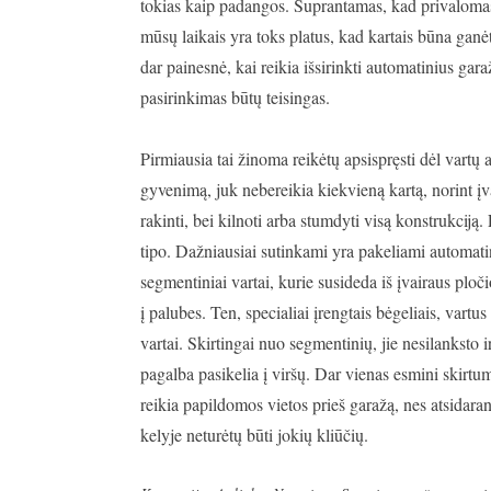
tokias kaip padangos. Suprantamas, kad privalomas
mūsų laikais yra toks platus, kad kartais būna ganėt
dar painesnė, kai reikia išsirinkti automatinius gara
pasirinkimas būtų teisingas.
Pirmiausia tai žinoma reikėtų apsispręsti dėl vartų
gyvenimą, juk nebereikia kiekvieną kartą, norint įvaž
rakinti, bei kilnoti arba stumdyti visą konstrukciją.
tipo. Dažniausiai sutinkami yra pakeliami automatin
segmentiniai vartai, kurie susideda iš įvairaus ploč
į palubes. Ten, specialiai įrengtais bėgeliais, vart
vartai. Skirtingai nuo segmentinių, jie nesilanksto ir
pagalba pasikelia į viršų. Dar vienas esmini skirtu
reikia papildomos vietos prieš garažą, nes atsidarant
kelyje neturėtų būti jokių kliūčių.