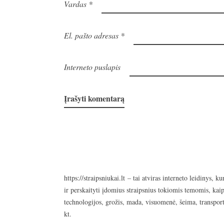
Vardas
*
El. pašto adresas
*
Interneto puslapis
https://straipsniukai.lt
– tai atviras interneto leidinys, ku
ir perskaityti įdomius straipsnius tokiomis temomis, kaip
technologijos, grožis, mada, visuomenė, šeima, transport
kt.