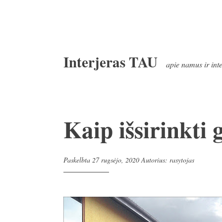
Pereiti
Interjeras TAU
prie
apie namus ir int
turinio
Kaip išsirinkti
Paskelbta
27 rugsėjo, 2020
Autorius:
rasytojas