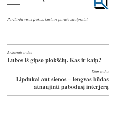
Peržiūrėti visus įrašus, kuriuos parašė straipsniai
Navigacija
Ankstesnis įrašas
Lubos iš gipso plokščių. Kas ir kaip?
tarp
įrašų
Kitas įrašas
Lipdukai ant sienos – lengvas būdas
atnaujinti pabodusį interjerą