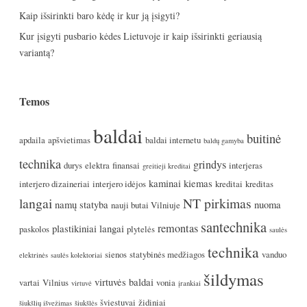
Kaip išsirinkti baro kėdę ir kur ją įsigyti?
Kur įsigyti pusbario kėdes Lietuvoje ir kaip išsirinkti geriausią
variantą?
Temos
baldai
buitinė
apdaila
apšvietimas
baldai internetu
baldų gamyba
technika
grindys
durys
elektra
finansai
interjeras
greitieji kreditai
kaminai
kiemas
interjero dizaineriai
interjero idėjos
kreditai
kreditas
langai
NT pirkimas
namų statyba
nuoma
nauji butai Vilniuje
santechnika
remontas
plastikiniai langai
paskolos
plytelės
saulės
technika
sienos
statybinės medžiagos
vanduo
elektrinės
saulės kolektoriai
šildymas
virtuvės baldai
vartai
Vilnius
vonia
virtuvė
įrankiai
šviestuvai
židiniai
šiukšlių išvežimas
šiukšlės