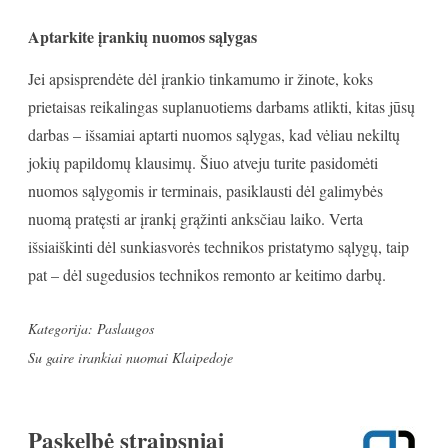
Aptarkite įrankių nuomos sąlygas
Jei apsisprendėte dėl įrankio tinkamumo ir žinote, koks
prietaisas reikalingas suplanuotiems darbams atlikti, kitas jūsų
darbas – išsamiai aptarti nuomos sąlygas, kad vėliau nekiltų
jokių papildomų klausimų. Šiuo atveju turite pasidomėti
nuomos sąlygomis ir terminais, pasiklausti dėl galimybės
nuomą pratęsti ar įrankį grąžinti anksčiau laiko. Verta
išsiaiškinti dėl sunkiasvorės technikos pristatymo sąlygų, taip
pat – dėl sugedusios technikos remonto ar keitimo darbų.
Kategorija:
Paslaugos
Su gaire
irankiai nuomai Klaipedoje
Paskelbė
straipsniai