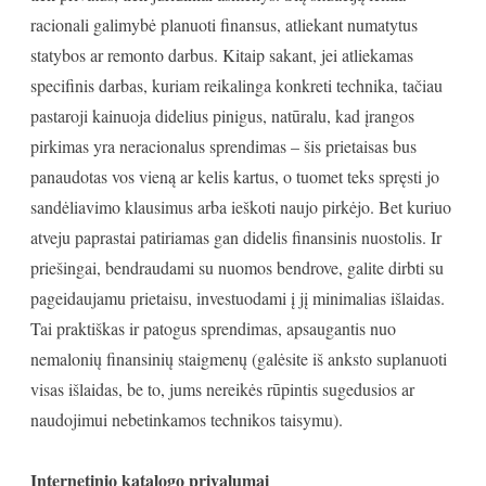
racionali galimybė planuoti finansus, atliekant numatytus
statybos ar remonto darbus. Kitaip sakant, jei atliekamas
specifinis darbas, kuriam reikalinga konkreti technika, tačiau
pastaroji kainuoja didelius pinigus, natūralu, kad įrangos
pirkimas yra neracionalus sprendimas – šis prietaisas bus
panaudotas vos vieną ar kelis kartus, o tuomet teks spręsti jo
sandėliavimo klausimus arba ieškoti naujo pirkėjo. Bet kuriuo
atveju paprastai patiriamas gan didelis finansinis nuostolis. Ir
priešingai, bendraudami su nuomos bendrove, galite dirbti su
pageidaujamu prietaisu, investuodami į jį minimalias išlaidas.
Tai praktiškas ir patogus sprendimas, apsaugantis nuo
nemalonių finansinių staigmenų (galėsite iš anksto suplanuoti
visas išlaidas, be to, jums nereikės rūpintis sugedusios ar
naudojimui nebetinkamos technikos taisymu).
Internetinio katalogo privalumai