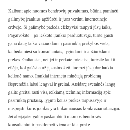
Kalbant apie nuomos bendrovių privalumus, būtina paminėti
galimybę įrankius apžiūrėti ir juos vertinti internetinėje
erdvėje. Ši galimybė padeda efektyviai taupyti jūsų laiką.
Pagalvokite – jei ieškote įrankio parduotuvėje, turite gaišti
gana daug laiko važiuodami į pasirinktą prekybos vietą,
kalbėdamiesi su konsultantais, lygindami ir apžiūrėdami
prekes. Galiausiai, net jei ir perkate prietaisą, turėsite laukti
eilėje, kol galėsite už jį susimokėti, tuomet jūsų dar laukia
kelionė namo.
Irankiai internetu
minėtąją problemą
išsprendžia labai lengvai ir greitai. Atsidarę svetainės langą
galite greitai rasti visą reikiamą techninę informaciją apie
pasirinktą prietaisą, lyginti kelias prekes tarpusavyje ir
nuspręsti, kuris įrankis yra tinkamiausias konkrečiai situacijai.
Jei abejojate, galite paskambinti nuomos bendrovės
konsultantui ir pasidomėti viena ar kita preke.