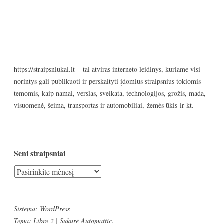
https://straipsniukai.lt
– tai atviras interneto leidinys, kuriame visi
norintys gali publikuoti ir perskaityti įdomius straipsnius tokiomis
temomis, kaip namai, verslas, sveikata, technologijos, grožis, mada,
visuomenė, šeima, transportas ir automobiliai, žemės ūkis ir kt.
Seni straipsniai
Seni
straipsniai
Sistema: WordPress
Tema: Libre 2 | Sukūrė
Automattic
.