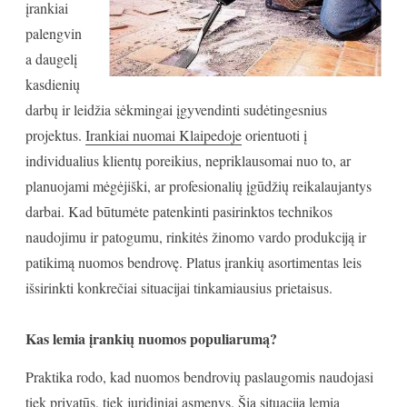
įrankiai
palengvin
a daugelį
kasdienių
darbų ir leidžia sėkmingai įgyvendinti sudėtingesnius
projektus.
Irankiai nuomai Klaipedoje
orientuoti į
individualius klientų poreikius, nepriklausomai nuo to, ar
planuojami mėgėjiški, ar profesionalių įgūdžių reikalaujantys
darbai. Kad būtumėte patenkinti pasirinktos technikos
naudojimu ir patogumu, rinkitės žinomo vardo produkciją ir
patikimą nuomos bendrovę. Platus įrankių asortimentas leis
išsirinkti konkrečiai situacijai tinkamiausius prietaisus.
Kas lemia įrankių nuomos populiarumą?
Praktika rodo, kad nuomos bendrovių paslaugomis naudojasi
tiek privatūs, tiek juridiniai asmenys. Šią situaciją lemia