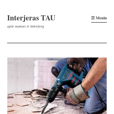
Pereiti
Interjeras TAU
prie
☰ Meniu
turinio
apie namus ir interjerą