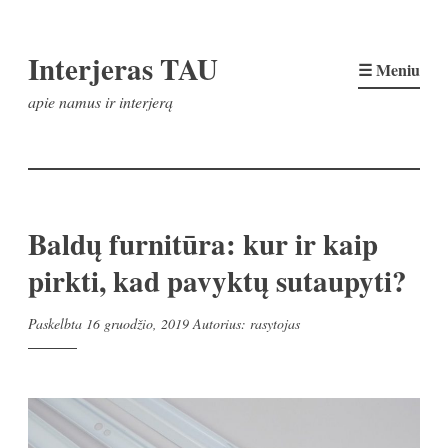
Pereiti
Interjeras TAU
prie
☰ Meniu
turinio
apie namus ir interjerą
Baldų furnitūra: kur ir kaip
pirkti, kad pavyktų sutaupyti?
Paskelbta
16 gruodžio, 2019
Autorius:
rasytojas