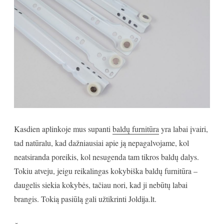
Kasdien aplinkoje mus supanti
baldų furnitūra
yra labai įvairi,
tad natūralu, kad dažniausiai apie ją nepagalvojame, kol
neatsiranda poreikis, kol nesugenda tam tikros baldų dalys.
Tokiu atveju, jeigu reikalingas kokybiška baldų furnitūra –
daugelis siekia kokybės, tačiau nori, kad ji nebūtų labai
brangis. Tokią pasiūlą gali užtikrinti Joldija.lt.