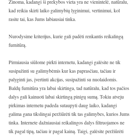
Žinoma, kadangi ši prekybos vieta yra ne vienintelė, natūralu,
kad reikia skirti laiko galimybių lyginimui, vertinimui, kol
rasite tai, kas Jums labiausiai tinka.
Nurodysime kriterijus, kurie gali padėti renkantis reikalingą
furnitūrą.
Pirmiausia siūlome pirkti internetu, kadangi galėsite ne tik
susipažinti su galimybėmis kur kas paprasčiau, tačiau ir
palyginti jas, įvertinti akcijas, susipažinti su nuolaidomis.
Baldų furnitūra yra labai skirtinga, tad natūralu, kad tos pačios
dalys gali kainuoti labai skirtingą pinigų sumą. Tokiu atveju
pirkimas internetu padeda sutaupyti daug laiko, kadangi
galima gana tikslingai peržiūrėti tik tas galimybes, kurios Jums
tinka. Internete dažniausiai reikalingos dalys filtruojamos ne
tik pagal tipą, tačiau ir pagal kainą. Taigi, galėsite peržiūrėti