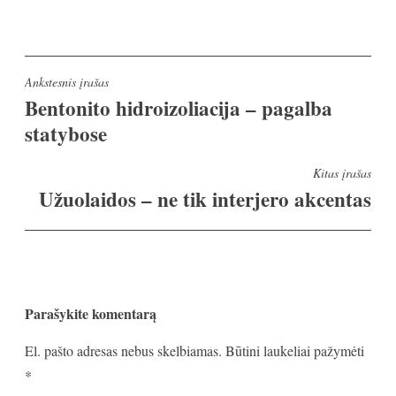
Navigacija
Ankstesnis įrašas
Bentonito hidroizoliacija – pagalba
tarp
statybose
įrašų
Kitas įrašas
Užuolaidos – ne tik interjero akcentas
Parašykite komentarą
El. pašto adresas nebus skelbiamas.
Būtini laukeliai pažymėti
*