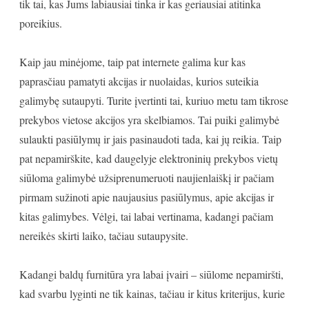
tik tai, kas Jums labiausiai tinka ir kas geriausiai atitinka
poreikius.
Kaip jau minėjome, taip pat internete galima kur kas
paprasčiau pamatyti akcijas ir nuolaidas, kurios suteikia
galimybę sutaupyti. Turite įvertinti tai, kuriuo metu tam tikrose
prekybos vietose akcijos yra skelbiamos. Tai puiki galimybė
sulaukti pasiūlymų ir jais pasinaudoti tada, kai jų reikia. Taip
pat nepamirškite, kad daugelyje elektroninių prekybos vietų
siūloma galimybė užsiprenumeruoti naujienlaiškį ir pačiam
pirmam sužinoti apie naujausius pasiūlymus, apie akcijas ir
kitas galimybes. Vėlgi, tai labai vertinama, kadangi pačiam
nereikės skirti laiko, tačiau sutaupysite.
Kadangi baldų furnitūra yra labai įvairi – siūlome nepamiršti,
kad svarbu lyginti ne tik kainas, tačiau ir kitus kriterijus, kurie