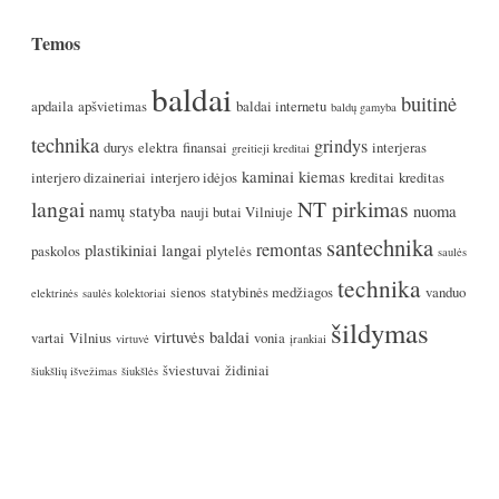
Temos
baldai
buitinė
apdaila
apšvietimas
baldai internetu
baldų gamyba
technika
grindys
durys
elektra
finansai
interjeras
greitieji kreditai
kaminai
kiemas
interjero dizaineriai
interjero idėjos
kreditai
kreditas
langai
NT pirkimas
namų statyba
nuoma
nauji butai Vilniuje
santechnika
remontas
plastikiniai langai
paskolos
plytelės
saulės
technika
sienos
statybinės medžiagos
vanduo
elektrinės
saulės kolektoriai
šildymas
virtuvės baldai
vartai
Vilnius
vonia
virtuvė
įrankiai
šviestuvai
židiniai
šiukšlių išvežimas
šiukšlės