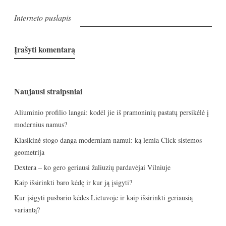
Interneto puslapis
Naujausi straipsniai
Aliuminio profilio langai: kodėl jie iš pramoninių pastatų persikėlė į
modernius namus?
Klasikinė stogo danga moderniam namui: ką lemia Click sistemos
geometrija
Dextera – ko gero geriausi žaliuzių pardavėjai Vilniuje
Kaip išsirinkti baro kėdę ir kur ją įsigyti?
Kur įsigyti pusbario kėdes Lietuvoje ir kaip išsirinkti geriausią
variantą?