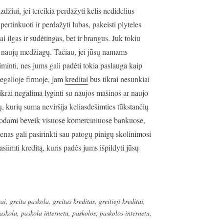
žiui, jei tereikia perdažyti kelis nedidelius
 pertinkuoti ir perdažyti lubas, pakeisti plyteles
i ilgas ir sudėtingas, bet ir brangus. Juk tokiu
ug naujų medžiagų. Tačiau, jei jūsų namams
iminti, nes jums gali padėti tokia paslauga kaip
legalioje firmoje, jam
kreditai
bus tikrai nesunkiai
ikrai negalima lyginti su naujos mašinos ar naujo
, kurių suma neviršija keliasdešimties tūkstančių
šduodami beveik visuose komerciniuose bankuose,
kvienas gali pasirinkti sau patogų pinigų skolinimosi
asiimti kreditą, kuris padės jums išpildyti jūsų
sai
,
greita paskola
,
greitas kreditas
,
greitieji kreditai
,
askola
,
paskola internetu
,
paskolos
,
paskolos internetu
,