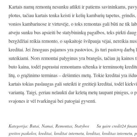
Kartais namų remontą nesunku atlikti ir patiems savininkams, pavyzd
plotus, tačiau kartais tenka keisti ir kelių kambarių tapetus, grindis,
vonios kambariuose ir virtuvėje, o toks remontas gali būti ne tik laba
atveju sunku bus apsieiti be statybininkų pagalbos, teks pirkti da
bergždžiai reikia remonto, o sąskaitoje švilpauja vėjai, nereikia nus
kreditai. Jei žmogaus pajamos yra pastovios, jis turi pastovų darbą 
suteikiami. Nors remontai palyginus yra brangūs, tačiau jų kainos t
buto kaina, todėl paprastai remontams užtenka ir terminuotų kreditų
litų, o grąžinimo terminas – dešimties metų. Tokie kreditai yra i
kartais tokias paslaugas gali suteikti ir greitieji kreditai, todėl kie
variantą. Taigi, geriau nelaukti dar keletą metų taupant pinigus, o p
svajones ir vėl tvarkingai bei patogiai gyventi.
Kategorija:
Butai
,
Namai
,
Remontas
,
Statybos
Su gaire
credit24 finan
greitos paskolos
,
kreditai
,
kreditai internetu
,
kreditas
,
kreditas internetu
,
p