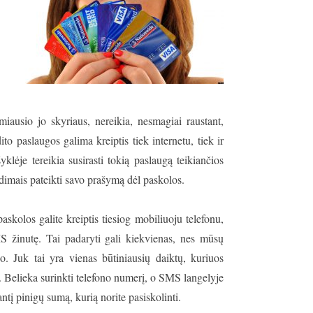
imiausio jo skyriaus, nereikia, nesmagiai raustant,
to paslaugos galima kreiptis tiek internetu, tiek ir
klėje tereikia susirasti tokią paslaugą teikiančios
audimais pateikti savo prašymą dėl paskolos.
skolos galite kreiptis tiesiog mobiliuoju telefonu,
MS žinutę. Tai padaryti gali kiekvienas, nes mūsų
o. Juk tai yra vienas būtiniausių daiktų, kuriuos
. Belieka surinkti telefono numerį, o SMS langelyje
antį pinigų sumą, kurią norite pasiskolinti.