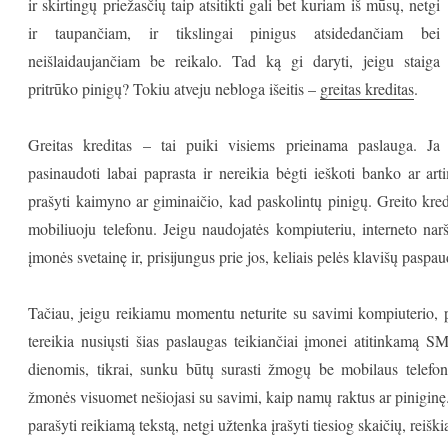
ir skirtingų priežasčių taip atsitikti gali bet kuriam iš mūsų, netgi
ir taupančiam, ir tikslingai pinigus atsidedančiam bei
neišlaidaujančiam be reikalo. Tad ką gi daryti, jeigu staiga
pritrūko pinigų? Tokiu atveju nebloga išeitis –
greitas kreditas
.
Greitas kreditas – tai puiki visiems prieinama paslauga. Ja
pasinaudoti labai paprasta ir nereikia bėgti ieškoti banko ar art
prašyti kaimyno ar giminaičio, kad paskolintų pinigų. Greito kredi
mobiliuoju telefonu. Jeigu naudojatės kompiuteriu, interneto naršy
įmonės svetainę ir, prisijungus prie jos, keliais pelės klavišų pasp
Tačiau, jeigu reikiamu momentu neturite su savimi kompiuterio, pa
tereikia nusiųsti šias paslaugas teikiančiai įmonei atitinkamą S
dienomis, tikrai, sunku būtų surasti žmogų be mobilaus telefon
žmonės visuomet nešiojasi su savimi, kaip namų raktus ar piniginę
parašyti reikiamą tekstą, netgi užtenka įrašyti tiesiog skaičių, reiški