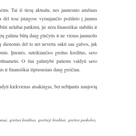
ėms. Tai iš tiesų aktualu, nes jaunesnio amžiaus
 dėl tose įstaigose vyraujančio požiūrio į jaunus
ti nelabai patikimi, jie nėra finansiškai stabilūs ir
pų galima būtų daug ginčytis ir ne vienas jaunuolis
ų dienomis dėl to net neverta sukti sau galvos, juk
is. Įmonės, suteikiančios greitus kreditus, savo
 pilnametis. O štai galimybė patiems valdyti savo
is ir finansiškai išprususiais daug greičiau.
ndyti kiekvienas atsakingas, bet nebijantis naujovių
ansai
,
greitas kreditas
,
greitieji kreditai
,
greitos paskolos
,