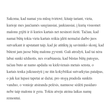
Sakoma, kad namai yra mūsų tvirtovė, kitaip tariant, vieta,
kurioje mes jaučiamės saugiausiai, jaukiausiai, į kurią visuomet
malonu grįžti ir iš kurios kartais net nesinori išeiti. Tačiau, kad
namai būtų tokia vieta kartais reikia įdėti nemažai darbo juos
sutvarkant ir apstatant taip, kad jie atitiktų jų savininko skonį, kad
būtent jam juose būtų malonu gyventi. Gali atrodyti, kad tai nėra
labai sunki užduotis, nes svarbiausia, kad būstas būtų patogus,
tačiau buto ar namo apdaila su kiekvienais metais sensta, o
kartais tenka įsikraustyti į ne itin kokybiškai sutvarkytas patalpas,
o juk kai lupasi tapetai ar dažai, pro stogą pradeda sunktis
vanduo, o vonioje atsiranda pelėsis, namuose sėdėti pasidaro
nebe taip malonu ir gera. Tokiu atveju ateina laikas namų
remontui.