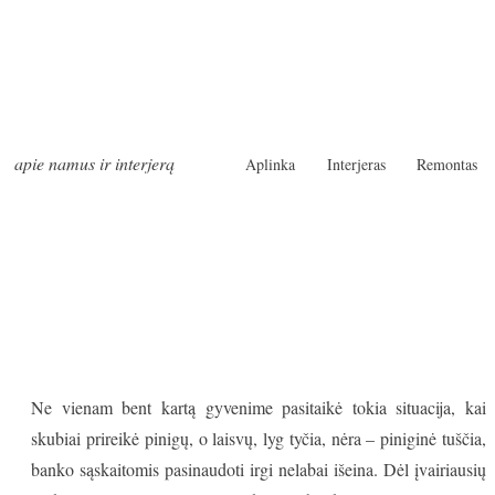
apie namus ir interjerą
Aplinka
Interjeras
Remontas
Ne vienam bent kartą gyvenime pasitaikė tokia situacija, kai
skubiai prireikė pinigų, o laisvų, lyg tyčia, nėra – piniginė tuščia,
banko sąskaitomis pasinaudoti irgi nelabai išeina. Dėl įvairiausių