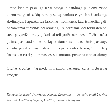
Greito kredito paslauga labai patogi ir naudinga jauniems žmon
klientams gauti kokią nors paskolą bankuose yra labai sudėtinga
skolintojus. Paprastai ten laikomasi nuomonės, kad jaunuoliai gali bū
pakankamai subrendę bei atsakingi. Suprantama, dėl tokių stereoti
savo pavyzdžiu įrodytų, kad tai toli gražu nėra tiesa. Tačiau mūs
galima pasinaudoti ne bankų teikiamomis finansinėmis paslaugom
klientų pagal amžių nediskriminuoja, klientas tiesiog turi būti
finansus ir tvarkyti turimas lėšas jaunuolius priverčia tapti atsakinga
Greitas kreditas – tai moderni ir patogi paslauga, kurią turėtų išba
žmogus.
Kategorija:
Butai
,
Interjeras
,
Namai
,
Remontas
Su gaire
credit24
,
fin
kreditai
,
kreditai internetu
,
kreditas
,
kreditas internetu