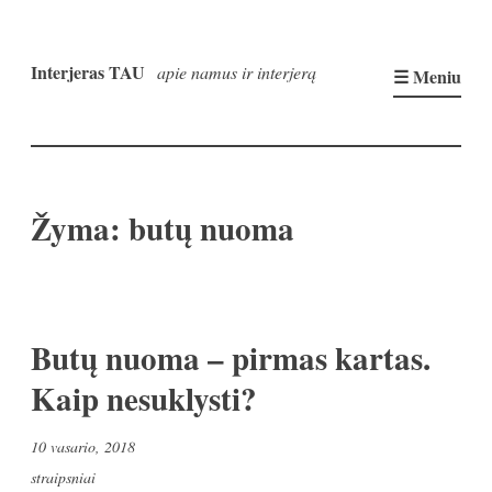
Pereiti
prie
Interjeras TAU
apie namus ir interjerą
☰ Meniu
turinio
Žyma:
butų nuoma
Butų nuoma – pirmas kartas.
Kaip nesuklysti?
10 vasario, 2018
straipsniai