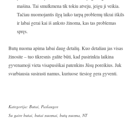
mašina. Tai smulkmena tik tokiu atveju, jeigu ji veikia.
Tačiau nuomojantis ilgą laiko tarpą problemų tikrai iškils
ir labai gerai kai iš anksto žinoma, kas tas problemas
spręs.
Butų nuoma apima labai daug detalių. Kuo detaliau jas visas
žinosite – tuo tikresnis galite būti, kad pasirinkta laikina
gyvenamoji vieta visapusiškai patenkins Jūsų poreikius. Juk
svarbiausia susirasti namus, kuriuose tiesiog gera gyventi.
Kategorija:
Butai
,
Paslaugos
Su gaire
butai
,
butai nuomai
,
butų nuoma
,
NT