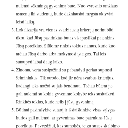
nulemti sėkmingą gyvenimą bute. Nuo vyresnio amžiaus
asmenų iki studentų, kurie dažniausiai mėgsta aktyviai
leisti laiką.
Lokalizacija yra vienas svarbiausių kriterijų norint būti
tikru, kad Jūsų pasirinktas butas visapusiškai patenkins
Jūsų poreikius. Siūlome rinktis tokius namus, kurie kuo
arčiau Jūsų darbo arba mokymosi įstaigos. Tai leis
sutaupyti labai daug laiko.
Žinoma, verta susipažinti su pabandyti geriau suprasti
šeimininkus. Tik atrodo, kad jie nėra svarbus kriterijus,
kadangi teks mažai su jais bendrauti. Tačiau būtent jie
gali nulemti su kokia gyvenimo kokybe teks susitaikyti.
Rinkitės tokius, kurie nelis į jūsų gyvenimą.
Būtinai pasirašykite sutartį ir išsiaiškinkite visas sąlygas,
kurios gali nulemti, ar gyvenimas bute patenkins Jūsų
poreikius. Pavyzdžiui, kas sumokės, jeigu suges skalbimo