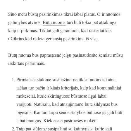
Šiuo metu būstų pasirinkimas tikrai labai platus. O ir nuomos
galimybės atviros.
Butų nuoma
turi būti tokia pat atsakinga
kaip ir pirkimas. Tik tai gali garantuoti, kad rasite tai kas
užtikrins,kad radote geriausią pasirinkimą iš visų.
Butų nuoma bus paprastesnė jeigu pasinaudosite žemiau mūsų
išskirtais patarimais.
Pirmiausia siūlome susipažinti ne tik su nuomos kaina,
tačiau tuo pačiu ir kitais kriterijais, kaip kad komunaliniai
mokesčiai, kurie skirtinguose būstuose ilgai labai
varijuoti. Natūralu, kad atnaujintame bute šildymas bus
pigesnis. Kai tuo tarpu senos statybos butuose jis gali būti
labai brangus. Kiek esate pasiruošęs mokėti.
Taip pat siūlome susipažinti su kaimynais, kurie gali