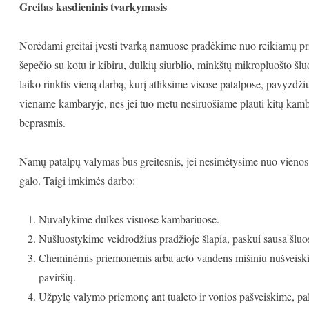
Greitas kasdieninis tvarkymasis
Norėdami greitai įvesti tvarką namuose pradėkime nuo reikiamų p
šepečio su kotu ir kibiru, dulkių siurblio, minkštų mikropluošto šl
laiko rinktis vieną darbą, kurį atliksime visose patalpose, pavyzdž
viename kambaryje, nes jei tuo metu nesiruošiame plauti kitų kamb
beprasmis.
Namų patalpų valymas bus greitesnis, jei nesimėtysime nuo vienos u
galo. Taigi imkimės darbo:
Nuvalykime dulkes visuose kambariuose.
Nušluostykime veidrodžius pradžioje šlapia, paskui sausa šluo
Cheminėmis priemonėmis arba acto vandens mišiniu nušveiskim
paviršių.
Užpylę valymo priemonę ant tualeto ir vonios pašveiskime, pa