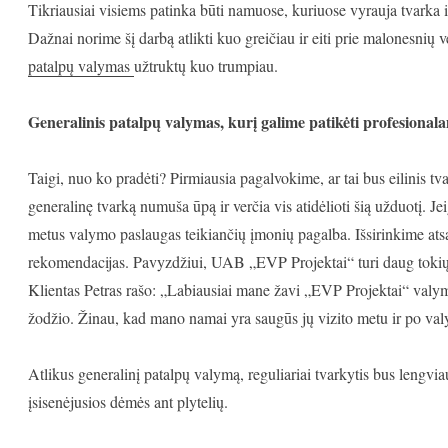
Tikriausiai visiems patinka būti namuose, kuriuose vyrauja tvarka ir
Dažnai norime šį darbą atlikti kuo greičiau ir eiti prie malonesni
patalpų valymas
užtruktų kuo trumpiau.
Generalinis patalpų valymas, kurį galime patikėti profesional
Taigi, nuo ko pradėti? Pirmiausia pagalvokime, ar tai bus eilinis t
generalinę tvarką numuša ūpą ir verčia vis atidėlioti šią užduotį. J
metus valymo paslaugas teikiančių įmonių pagalba. Išsirinkime ats
rekomendacijas. Pavyzdžiui, UAB „EVP Projektai“ turi daug tokių 
Klientas Petras rašo: „Labiausiai mane žavi „EVP Projektai“ valym
žodžio. Žinau, kad mano namai yra saugūs jų vizito metu ir po val
Atlikus generalinį patalpų valymą, reguliariai tvarkytis bus lengvia
įsisenėjusios dėmės ant plytelių.