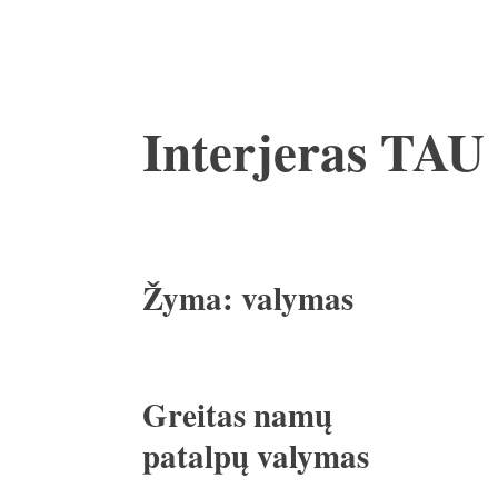
Pereiti
Interjeras TAU
prie
turinio
Žyma:
valymas
Greitas namų
patalpų valymas