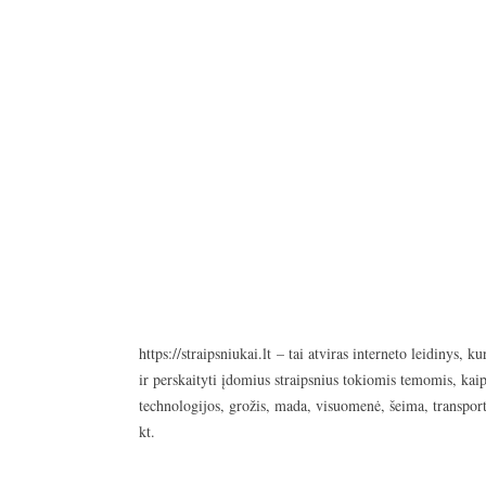
https://straipsniukai.lt
– tai atviras interneto leidinys, ku
ir perskaityti įdomius straipsnius tokiomis temomis, kaip
technologijos, grožis, mada, visuomenė, šeima, transport
kt.