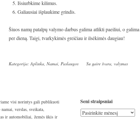
Išsiurbkime kilimus.
Galiausiai išplaukime grindis.
Šiuos namų patalpų valymo darbus galima atlikti paeiliui, o galima s
per dieną. Taigi, tvarkykimės greičiau ir ilsėkimės daugiau!
Kategorija:
Aplinka
,
Namai
,
Paslaugos
Su gaire
švara
,
valymas
Seni straipsniai
riame visi norintys gali publikuoti
 namai, verslas, sveikata,
Seni
as ir automobiliai, žemės ūkis ir
straipsniai