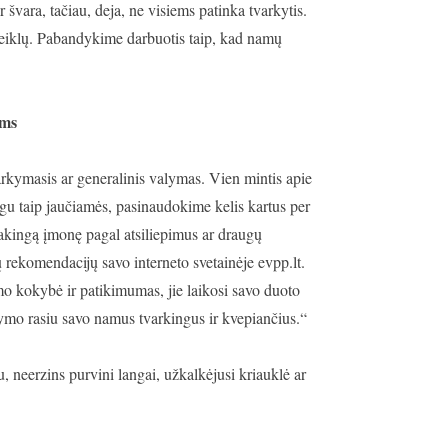
 švara, tačiau, deja, ne visiems patinka tvarkytis.
ų veiklų. Pabandykime darbuotis taip, kad namų
ams
varkymasis ar generalinis valymas. Vien mintis apie
eigu taip jaučiamės, pasinaudokime kelis kartus per
akingą įmonę pagal atsiliepimus ar draugų
rekomendacijų savo interneto svetainėje evpp.lt.
o kokybė ir patikimumas, jie laikosi savo duoto
ymo rasiu savo namus tvarkingus ir kvepiančius.“
u, neerzins purvini langai, užkalkėjusi kriauklė ar