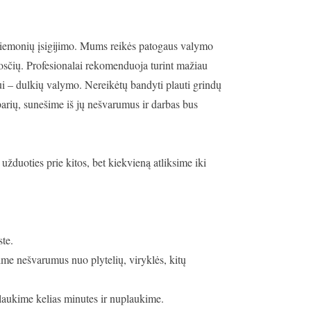
riemonių įsigijimo. Mums reikės patogaus valymo
uosčių. Profesionalai rekomenduoja turint mažiau
iui – dulkių valymo. Nereikėtų bandyti plauti grindų
arių, sunešime iš jų nešvarumus ir darbas bus
žduoties prie kitos, bet kiekvieną atliksime iki
ste.
e nešvarumus nuo plytelių, viryklės, kitų
laukime kelias minutes ir nuplaukime.