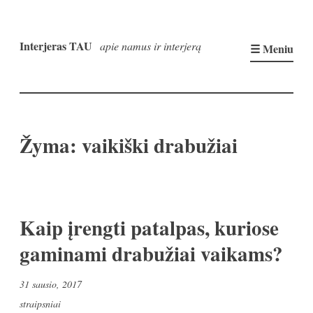
Pereiti
prie
Interjeras TAU
apie namus ir interjerą
☰ Meniu
turinio
Žyma:
vaikiški drabužiai
Kaip įrengti patalpas, kuriose
gaminami drabužiai vaikams?
31 sausio, 2017
straipsniai