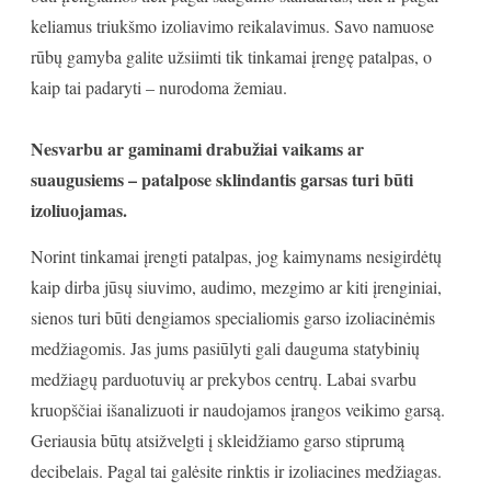
keliamus triukšmo izoliavimo reikalavimus. Savo namuose
rūbų gamyba galite užsiimti tik tinkamai įrengę patalpas, o
kaip tai padaryti – nurodoma žemiau.
Nesvarbu ar gaminami drabužiai vaikams ar
suaugusiems – patalpose sklindantis garsas turi būti
izoliuojamas.
Norint tinkamai įrengti patalpas, jog kaimynams nesigirdėtų
kaip dirba jūsų siuvimo, audimo, mezgimo ar kiti įrenginiai,
sienos turi būti dengiamos specialiomis garso izoliacinėmis
medžiagomis. Jas jums pasiūlyti gali dauguma statybinių
medžiagų parduotuvių ar prekybos centrų. Labai svarbu
kruopščiai išanalizuoti ir naudojamos įrangos veikimo garsą.
Geriausia būtų atsižvelgti į skleidžiamo garso stiprumą
decibelais. Pagal tai galėsite rinktis ir izoliacines medžiagas.