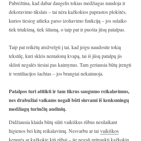
Pabrėžtina, kad dabar daugelis tokias medžiagas naudoja ir
dekoravimo tikslais – tai nėra kažkokios paprastos plokštės,
kurios tiesiog atlieka garso izoliavimo funkciją – jos sulaiko
tiek triukšmą, tiek šilumą, o taip pat ir puošia jūsų patalpas.
Taip pat reikėtų atsižvelgti į tai, kad jeigu naudosite tokią
tekstilę, kuri skleis nemalonų kvapą, tai iš jūsų patalpų jis
sklisti negalės tiesiai pas kaimynus. Tam geriausia būtų įrengti
ir ventiliacijos šachtas – jos brangiai nekainuoja.
Patalpos turi atitikti ir tam tikrus saugumo reikalavimus,
nes drabužiai vaikams negali būti siuvami iš kenksmingų
medžiagų turinčių audinių.
Didžiausia klaida būtų siūti vaikiškus rūbus nesilaikant
higienos bei kitų reikalavimų. Nesvarbu ar tai
vaikiškos
kepurės
ar kažkokie kiti rūbai – jie negali pritraukti kažkokių