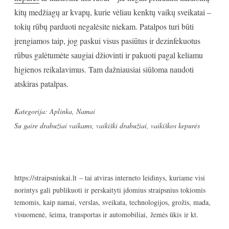
kitų medžiagų ar kvapų, kurie vėliau kenktų vaikų sveikatai –
tokių rūbų parduoti negalėsite niekam. Patalpos turi būti
įrengiamos taip, jog paskui visus pasiūtus ir dezinfekuotus
rūbus galėtumėte saugiai džiovinti ir pakuoti pagal keliamu
higienos reikalavimus. Tam dažniausiai siūloma naudoti
atskiras patalpas.
Kategorija:
Aplinka
,
Namai
Su gaire
drabužiai vaikams
,
vaikiški drabužiai
,
vaikiškos kepurės
https://straipsniukai.lt
– tai atviras interneto leidinys, kuriame visi
norintys gali publikuoti ir perskaityti įdomius straipsnius tokiomis
temomis, kaip namai, verslas, sveikata, technologijos, grožis, mada,
visuomenė, šeima, transportas ir automobiliai, žemės ūkis ir kt.