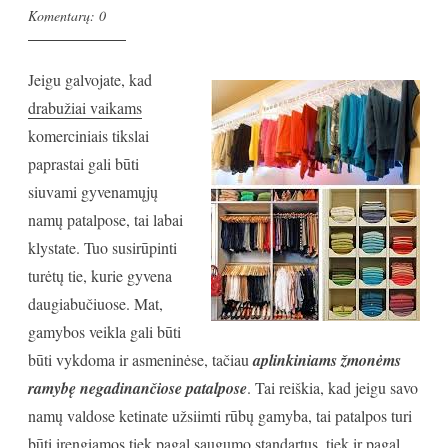
Komentarų: 0
Jeigu galvojate, kad
drabužiai vaikams
komerciniais tikslai
paprastai gali būti
siuvami gyvenamųjų
namų patalpose, tai labai
klystate. Tuo susirūpinti
turėtų tie, kurie gyvena
daugiabučiuose. Mat,
gamybos veikla gali būti
būti vykdoma ir asmeninėse, tačiau
aplinkiniams žmonėms
ramybę negadinančiose patalpose
. Tai reiškia, kad jeigu savo
namų valdose ketinate užsiimti rūbų gamyba, tai patalpos turi
būti įrengiamos tiek pagal saugumo standartus, tiek ir pagal