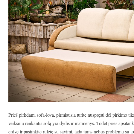
Prieš pirkdami sofa-lova, pirmiausia turite nuspręsti dėl pirkimo ti
veiksnių renkantis sofą yra dydis ir matmenys. Todėl prieš apsila
erdvę ir pasimkite ruletę su savimi, tada jums nebus problemų su t