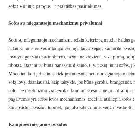
sofos Vilniuje patogus ir praktiškas
pasirinkimas
.
Sofos su miegamuoju mechanizmu privalumai
Sofa su miegamuoju mechanizmu teikia keleriopą naudą: baldas gali
sutaupo jums erdvės ir tampa vertinga tais atvejais, kai turite sveč
lova yra geresnis pasirinkimas, tačiau ne kieviena, visų pirmą, sofų
ribotas. Dažnai tai būna panašaus dizaino, t. y. tiesių linijų sofos
Modeliai, kurių dizainas kiek įmantresnis, neturi miegamojo mechan
sofą lovą, dažniausiai, kaip taisyklė, jos būna gerokai brangesnės
sofų be mechnizmų yra gerokai komfartiškesnis, negu ant sofų su
pagalvėmis yra sofos lovos mechanizmas, todėl tai atsiliepia sofos e
kai apsistoja svečiai, tuomet, pagalvokite ar jums verta investuoti
Kampinės miegamosios sofos