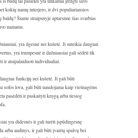
iš būdų tai pasiekti yra tinkamai įrengti savo
et kokių namų interjero, ir dvi populiariausios
ejų baldų? Šiame straipsnyje aptarsime šias svarbias
 savo namams.
iausiai, yra ilgesnė nei kušetė. Ji suteikia daugiau
ertus, yra trumpesnė ir dažniausiai gali sėdėti tik
 ir atsipalaiduoti individualiai.
augiau funkcijų nei kušetė. Ji gali būti
 su sofos lova, gali būti naudojama kaip viešnagėms
eta pasėdėti ir paskaityti knygą arba tiesiog
ofa.
iai yra didesnės ir gali turėti įspūdingesnę
a arba audinys, ir gali būti įvairių spalvų bei