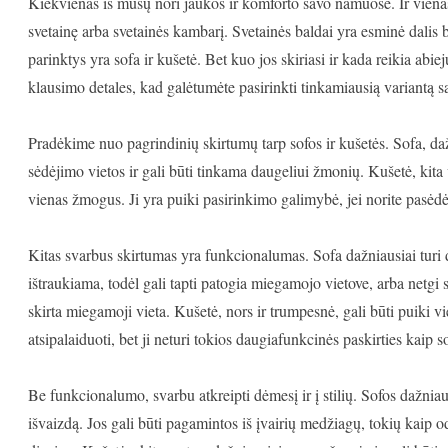
Kiekvienas iš mūsų nori jaukos ir komforto savo namuose. Ir vienas 
svetainę arba svetainės kambarį. Svetainės baldai yra esminė dalis b
parinktys yra sofa ir kušetė. Bet kuo jos skiriasi ir kada reikia abi
klausimo detales, kad galėtumėte pasirinkti tinkamiausią variantą
Pradėkime nuo pagrindinių skirtumų tarp sofos ir kušetės. Sofa, dažn
sėdėjimo vietos ir gali būti tinkama daugeliui žmonių. Kušetė, kita v
vienas žmogus. Ji yra puiki pasirinkimo galimybė, jei norite pasėdėti
Kitas svarbus skirtumas yra funkcionalumas. Sofa dažniausiai turi d
ištraukiama, todėl gali tapti patogia miegamojo vietove, arba netgi
skirta miegamoji vieta. Kušetė, nors ir trumpesnė, gali būti puiki vi
atsipalaiduoti, bet ji neturi tokios daugiafunkcinės paskirties kaip s
Be funkcionalumo, svarbu atkreipti dėmesį ir į stilių. Sofos dažniaus
išvaizdą. Jos gali būti pagamintos iš įvairių medžiagų, tokių kaip od