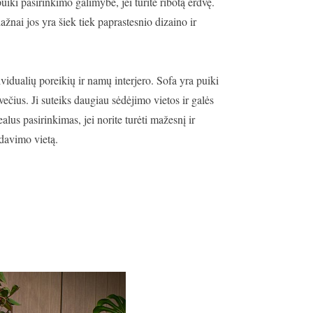
puiki pasirinkimo galimybė, jei turite ribotą erdvę.
ažnai jos yra šiek tiek paprastesnio dizaino ir
ividualių poreikių ir namų interjero. Sofa yra puiki
večius. Ji suteiks daugiau sėdėjimo vietos ir galės
lus pasirinkimas, jei norite turėti mažesnį ir
idavimo vietą.