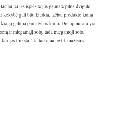
čiau jei jas išplėsite jūs gaunate pilną dvigulę
ir kokybė gali būti kitokia, tačiau produkto kaina
iagą galima pamatyti iš karto. Dėl apmušalu yra
 sofą ir miegamąjį sofą, tada miegamoji sofa,
 kur jos trūksta. Tai taikoma ne tik mažiems