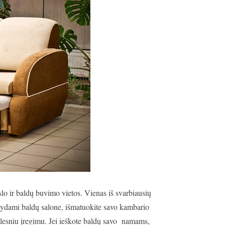
kslo ir baldų buvimo vietos. Vienas iš svarbiausių
nkydami baldų salone, išmatuokite savo kambario
olesniu įregimu. Jei ieškote baldų savo namams,