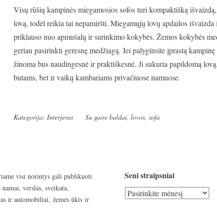
Visų rūšių kampinės miegamosios sofos turi kompaktišką išvaizdą, ta
lovą, todėl reikia tai nepamiršti. Miegamųjų lovų apdailos išvaizda 
priklauso nuo apmušalų ir surinkimo kokybės. Žemos kokybės medž
geriau pasirinkti geresnę medžiagą. Jei palyginsite įprastą kampinę
žinoma bus naudingesnė ir praktiškesnė. Ji sukuria papildomą lovą,
butams, bet ir vaikų kambariams privačiuose namuose.
Kategorija:
Interjeras
Su gaire
baldai
,
lovos
,
sofa
Seni straipsniai
riame visi norintys gali publikuoti
 namai, verslas, sveikata,
Seni
as ir automobiliai, žemės ūkis ir
straipsniai