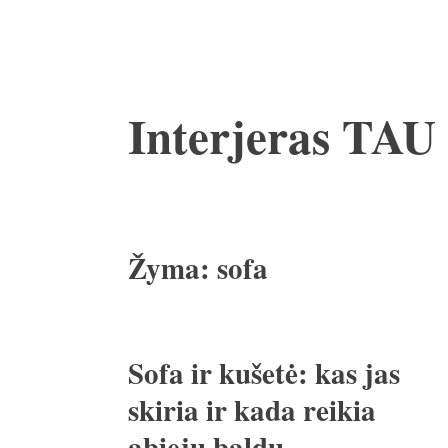
Pereiti
Interjeras TAU
prie
turinio
Žyma:
sofa
Sofa ir kušetė: kas jas
skiria ir kada reikia
abiejų baldų