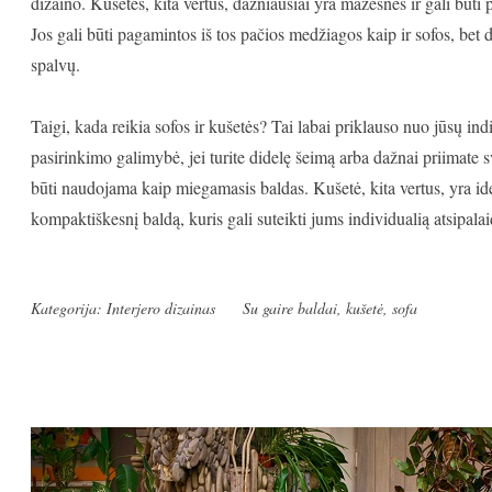
dizaino. Kušetės, kita vertus, dažniausiai yra mažesnės ir gali būti 
Jos gali būti pagamintos iš tos pačios medžiagos kaip ir sofos, bet d
spalvų.
Taigi, kada reikia sofos ir kušetės? Tai labai priklauso nuo jūsų ind
pasirinkimo galimybė, jei turite didelę šeimą arba dažnai priimate s
būti naudojama kaip miegamasis baldas. Kušetė, kita vertus, yra idea
kompaktiškesnį baldą, kuris gali suteikti jums individualią atsipala
Kategorija:
Interjero dizainas
Su gaire
baldai
,
kušetė
,
sofa