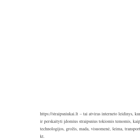
https://straipsniukai.lt
– tai atviras interneto leidinys, ku
ir perskaityti įdomius straipsnius tokiomis temomis, kaip
technologijos, grožis, mada, visuomenė, šeima, transport
kt.