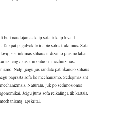
 būti naudojamas kaip sofa ir kaip lova. Ji
ių. Tap pat pagalvokite ir apie sofos trūkumus. Sofa
 lovų pasirinkimas stiliaus ir dizaino prasme labai
, į kurias lengviausia įmontuoti mechnizmus.
izmo. Netgi jeigu jūs randate patinkančio stiliaus
, negu paprasta sofa be mechanizmo. Sedėjimas ant
 mechanizmais. Natūralu, juk po sėdimosiomis
rgonomikai. Jeigu jums sofa reikalinga tik kartais,
 į mechanizmą apskritai.