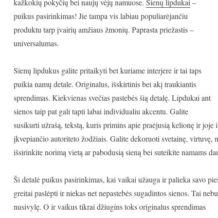
kažkokių pokyčių bei naujų vėjų namuose.
Sienų lipdukai
–
puikus pasirinkimas! Jie tampa vis labiau populiarėjančiu
produktu tarp įvairių amžiaus žmonių. Paprasta priežastis –
universalumas.
Sienų lipdukus galite pritaikyti bet kuriame interjere ir tai taps
puikia namų detale. Originalus, išskirtinis bei akį traukiantis
sprendimas. Kiekvienas svečias pastebės šią detalę. Lipdukai ant
sienos taip pat gali tapti labai individualiu akcentu. Galite
susikurti užrašą, tekstą, kuris primins apie praėjusią kelionę ir j
įkvepiančio autoriteto žodžiais. Galite dekoruoti svetainę, virtuvę,
išsirinkite norimą vietą ar pabodusią sieną bei suteikite namams da
Ši detalė puikus pasirinkimas, kai vaikai užauga ir palieka savo pi
greitai paslėpti ir niekas net nepastebės sugadintos sienos. Tai nebus 
nusivylę. O ir vaikus tikrai džiugins toks originalus sprendimas