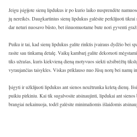
Jeigu įsigijote sienų lipdukus ir po kurio laiko nusprendėte namuose
jų nereikės. Daugkartinius sienų lipdukus galėsite perklijuoti tikra
dar neturi nuosavo būsto, bet išnuomuotame bute nori gyventi gražia
Puiku ir tai, kad sienų lipdukus galite rinktis įvairaus dydžio bei sp
rasite sau tinkamą detalę. Vaikų kambarį galite dekoruoti mėgstami
tiks užrašas, kuris kiekvieną dieną motyvuos siekti užsibrėžtų tiks
vyraujančias taisykles. Viskas priklauso nuo Jūsų norų bei namų in
Įsigyti ir užklijuoti lipdukus ant sienos neužtrunka keletą dienų. Išs
puikiu pirkiniu. Kai tik sugalvosite atsinaujinti, lipdukai ant sieno
brangiai nekainuoja, todėl galėsite minimaliomis išlaidomis atsinau