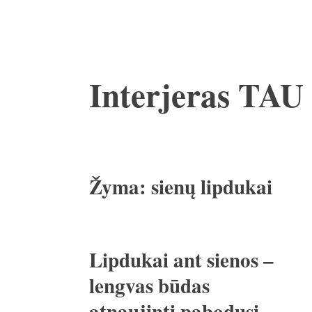
Pereiti
Interjeras TAU
prie
turinio
Žyma:
sienų lipdukai
Lipdukai ant sienos –
lengvas būdas
atnaujinti pabodusį