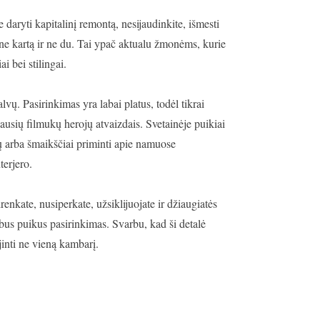
 daryti kapitalinį remontą, nesijaudinkite, išmesti
i ne kartą ir ne du. Tai ypač aktualu žmonėms, kurie
i bei stilingai.
alvų. Pasirinkimas yra labai platus, todėl tikrai
ausių filmukų herojų atvaizdais. Svetainėje puikiai
lų arba šmaikščiai priminti apie namuose
terjero.
irenkate, nusiperkate, užsiklijuojate ir džiaugiatės
s bus puikus pasirinkimas. Svarbu, kad ši detalė
jinti ne vieną kambarį.