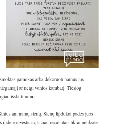
oje išmoktas pamokas arba dekoruoti namus jus
 miegamąjį ar netgi vonios kambarį. Tiesiog
ugiau išskirtinumo.
ešinius ant namų sienų. Sienų lipdukai padės juos
didelė investicija, tačiau rezultatais tikrai neliksite