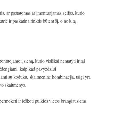
nis, ar pastatomas ar įmontuojamas seifas, kurio
rie ir paskatina rinktis būtent šį, o ne kitą
montuojamo į sieną, kurio visiškai nematyti ir tai
uždengiami, kaip kad pavyzdžiui
inami su koduku, skaitmenine kombinacija, taigi yra
akto skaitmenys.
 permokėti ir ieškoti puikios vietos brangiausiems