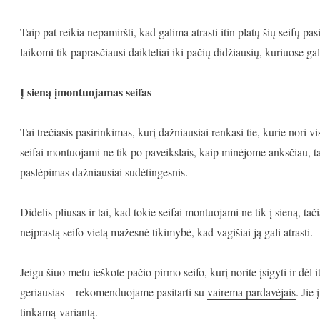
Taip pat reikia nepamiršti, kad galima atrasti itin platų šių seifų 
laikomi tik paprasčiausi daikteliai iki pačių didžiausių, kuriuose ga
Į sieną įmontuojamas seifas
Tai trečiasis pasirinkimas, kurį dažniausiai renkasi tie, kurie nori v
seifai montuojami ne tik po paveikslais, kaip minėjome anksčiau, ta
paslėpimas dažniausiai sudėtingesnis.
Didelis pliusas ir tai, kad tokie seifai montuojami ne tik į sieną, tač
neįprastą seifo vietą mažesnė tikimybė, kad vagišiai ją gali atrasti.
Jeigu šiuo metu ieškote pačio pirmo seifo, kurį norite įsigyti ir dėl 
geriausias – rekomenduojame pasitarti su
vairema pardavėjais
. Jie
tinkamą variantą.