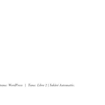
stema: WordPress
|
Tema: Libre 2 | Sukūrė
Automattic
.