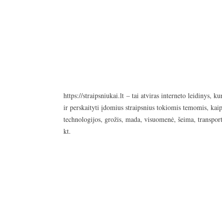
https://straipsniukai.lt
– tai atviras interneto leidinys, ku
ir perskaityti įdomius straipsnius tokiomis temomis, kaip
technologijos, grožis, mada, visuomenė, šeima, transport
kt.