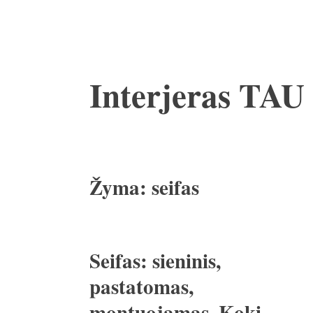
Pereiti
Interjeras TAU
prie
turinio
Žyma:
seifas
Seifas: sieninis,
pastatomas,
montuojamas. Kokį