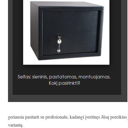
geriausia pasitarti su profesionalu, kadangi įvertinęs Jūsų poreikius j
variantą.