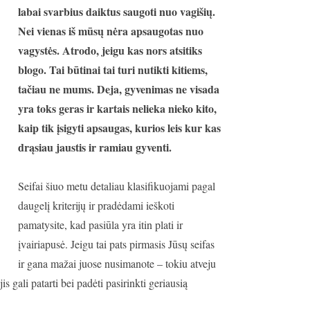
labai svarbius daiktus saugoti nuo vagišių.
Nei vienas iš mūsų nėra apsaugotas nuo
vagystės. Atrodo, jeigu kas nors atsitiks
blogo. Tai būtinai tai turi nutikti kitiems,
tačiau ne mums. Deja, gyvenimas ne visada
yra toks geras ir kartais nelieka nieko kito,
kaip tik įsigyti apsaugas, kurios leis kur kas
drąsiau jaustis ir ramiau gyventi.
Seifai šiuo metu detaliau klasifikuojami pagal
daugelį kriterijų ir pradėdami ieškoti
pamatysite, kad pasiūla yra itin plati ir
įvairiapusė. Jeigu tai pats pirmasis Jūsų seifas
ir gana mažai juose nusimanote – tokiu atveju
is gali patarti bei padėti pasirinkti geriausią