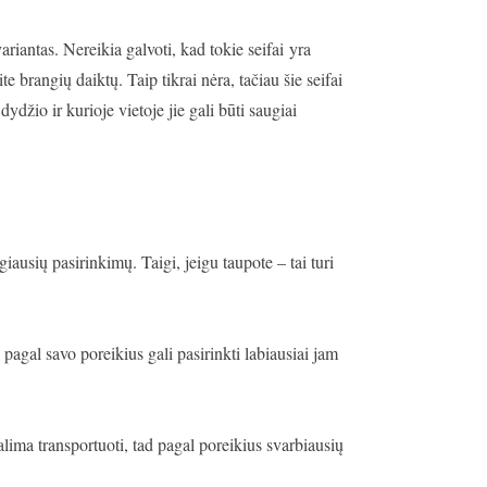
variantas. Nereikia galvoti, kad tokie seifai yra
 brangių daiktų. Taip tikrai nėra, tačiau šie seifai
džio ir kurioje vietoje jie gali būti saugiai
giausių pasirinkimų. Taigi, jeigu taupote – tai turi
 pagal savo poreikius gali pasirinkti labiausiai jam
galima transportuoti, tad pagal poreikius svarbiausių