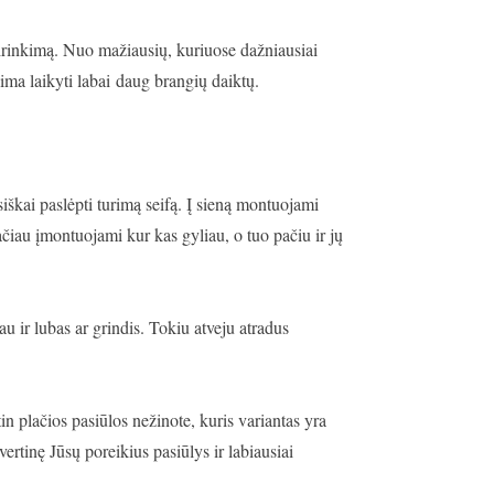
pasirinkimą. Nuo mažiausių, kuriuose dažniausiai
lima laikyti labai daug brangių daiktų.
isiškai paslėpti turimą seifą. Į sieną montuojami
čiau įmontuojami kur kas gyliau, o tuo pačiu ir jų
iau ir lubas ar grindis. Tokiu atveju atradus
itin plačios pasiūlos nežinote, kuris variantas yra
 įvertinę Jūsų poreikius pasiūlys ir labiausiai