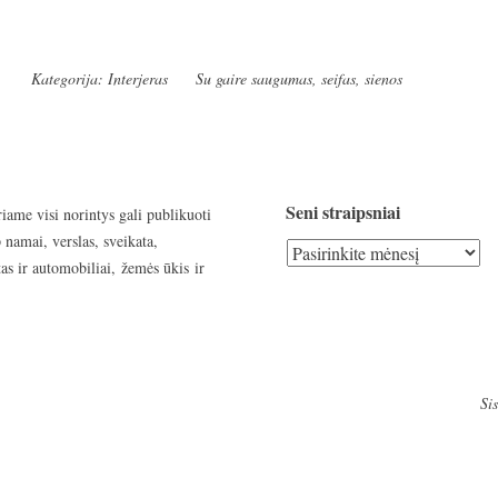
Kategorija:
Interjeras
Su gaire
saugumas
,
seifas
,
sienos
Seni straipsniai
riame visi norintys gali publikuoti
 namai, verslas, sveikata,
Seni
as ir automobiliai, žemės ūkis ir
straipsniai
Si