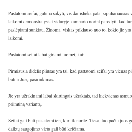
Pastatomi seifai, galima sakyti, vis dar išlieka pats populiariausias 
laikomi demonstratyviai viduryje kambario norint parodyti, kad turite
paslėpiami sunkiau. Žinoma, viskas priklauso nuo to, kokio jie yra dy
laikomi.
Pastatomi seifai labai giriami tuomet, kai:
Pirmiausia didelis pliusas yra tai, kad pastatomi seifai yra vienas pi
būti ir Jūsų pasirinkimas.
Jie yra užrakinami labai skirtingais užraktais, tad kiekvienas asmuo
priimtiną variantą.
Seifai gali būti pastatomi ten, kur tik norite. Tiesa, tuo pačiu juos 
daiktų saugojimo vieta gali būti keičiama.