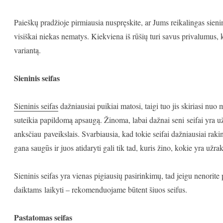
Paieškų pradžioje pirmiausia nuspręskite, ar Jums reikalingas sieni
visiškai niekas nematys. Kiekviena iš rūšių turi savus privalumus, ku
variantą.
Sieninis seifas
Sieninis seifas
dažniausiai puikiai matosi, taigi tuo jis skiriasi nuo 
suteikia papildomą apsaugą. Žinoma, labai dažnai seni seifai yra 
anksčiau paveikslais. Svarbiausia, kad tokie seifai dažniausiai rak
gana saugūs ir juos atidaryti gali tik tad, kuris žino, kokie yra užr
Sieninis seifas yra vienas pigiausių pasirinkimų, tad jeigu nenorite
daiktams laikyti – rekomenduojame būtent šiuos seifus.
Pastatomas seifas