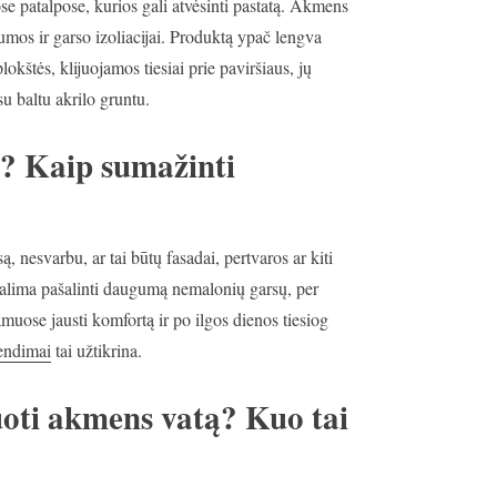
e patalpose, kurios gali atvėsinti pastatą. Akmens
umos ir garso izoliacijai. Produktą ypač lengva
okštės, klijuojamos tiesiai prie paviršiaus, jų
su baltu akrilo gruntu.
s? Kaip sumažinti
, nesvarbu, ar tai būtų fasadai, pertvaros ar kiti
alima pašalinti daugumą nemalonių garsų, per
muose jausti komfortą ir po ilgos dienos tiesiog
endimai
tai užtikrina.
oti akmens vatą? Kuo tai