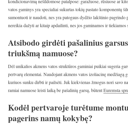
kondicionavimą nešildomose patalpose: garažuose, rūsiuose ar kitos
vatos gaminys yra specialiai sukurtas tokių pastato komponentų šil
sumontuoti ir naudoti, nes yra patogaus dydžio lakštinio pagrindo pl
nereikia dažyti ar kitaip apdailinti, nes jos gaminamos ir tiekiamos 
Atsibodo girdėti pašalinius garsu
triukšmą namuose?
Dėl unikalios akmens vatos struktūros gaminiai puikiai sugeria garsą
pertvarų elementai. Naudojant akmens vatos izoliacinę medžiagą g
kuriuos sunku dirbti ir pailsėti. Juk kiekvienas žmogus nori savo na
ramiai namuose leisti laiką be pašalinių garsų, būtent
Euremsta spr
Kodėl pertvaroje turėtume montu
pagerins namų kokybę?