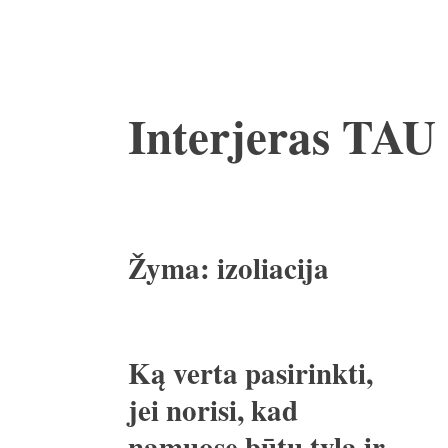
Pereiti
Interjeras TAU
prie
turinio
Žyma:
izoliacija
Ką verta pasirinkti,
jei norisi, kad
namuose būtų tyla ir