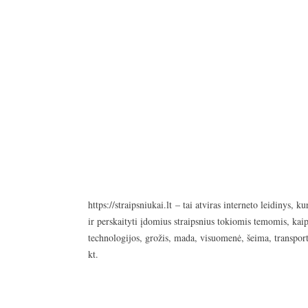
https://straipsniukai.lt
– tai atviras interneto leidinys, ku
ir perskaityti įdomius straipsnius tokiomis temomis, kaip
technologijos, grožis, mada, visuomenė, šeima, transport
kt.