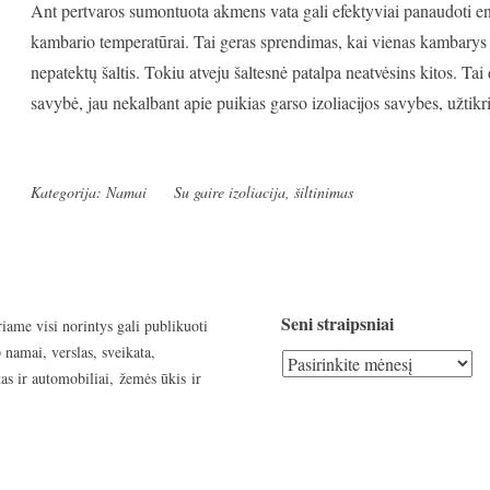
Ant pertvaros sumontuota akmens vata gali efektyviai panaudoti ene
kambario temperatūrai. Tai geras sprendimas, kai vienas kambarys y
nepatektų šaltis. Tokiu atveju šaltesnė patalpa neatvėsins kitos. Ta
savybė, jau nekalbant apie puikias garso izoliacijos savybes, užti
Kategorija:
Namai
Su gaire
izoliacija
,
šiltinimas
Seni straipsniai
riame visi norintys gali publikuoti
 namai, verslas, sveikata,
Seni
as ir automobiliai, žemės ūkis ir
straipsniai