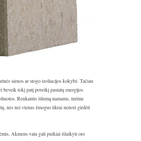
rinės sienos ar stogo izoliacijos kokybė. Tačiau
i beveik tokį patį poveikį pastatų energijos
zoliuotos. Renkantis šilumą namams, turime
ntų, nes nei vienas žmogus tikrai nenori girdėti
ėmis. Akmens vata gali puikiai išlaikyti oro