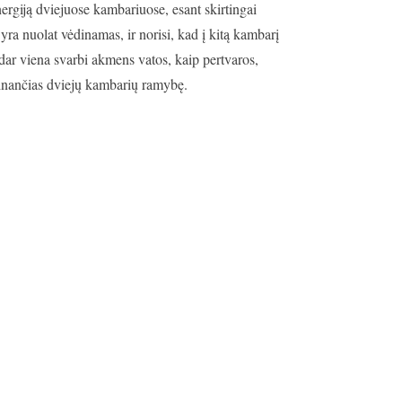
rgiją dviejuose kambariuose, esant skirtingai
ra nuolat vėdinamas, ir norisi, kad į kitą kambarį
i dar viena svarbi akmens vatos, kaip pertvaros,
krinančias dviejų kambarių ramybę.