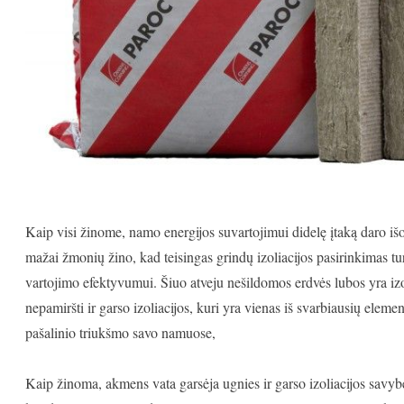
Kaip visi žinome, namo energijos suvartojimui didelę įtaką daro išo
mažai žmonių žino, kad teisingas grindų izoliacijos pasirinkimas tur
vartojimo efektyvumui. Šiuo atveju nešildomos erdvės lubos yra i
nepamiršti ir garso izoliacijos, kuri yra vienas iš svarbiausių eleme
pašalinio triukšmo savo namuose,
Kaip žinoma, akmens vata garsėja ugnies ir garso izoliacijos savyb