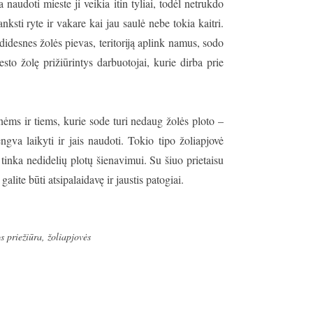
naudoti mieste ji veikia itin tyliai, todėl netrukdo
ksti ryte ir vakare kai jau saulė nebe tokia kaitri.
r didesnes žolės pievas, teritoriją aplink namus, sodo
sto žolę prižiūrintys darbuotojai, kurie dirba prie
nėms ir tiems, kurie sode turi nedaug žolės ploto –
engva laikyti ir jais naudoti. Tokio tipo žoliapjovė
i tinka nedidelių plotų šienavimui. Su šiuo prietaisu
ite būti atsipalaidavę ir jaustis patogiai.
s priežiūra
,
žoliapjovės