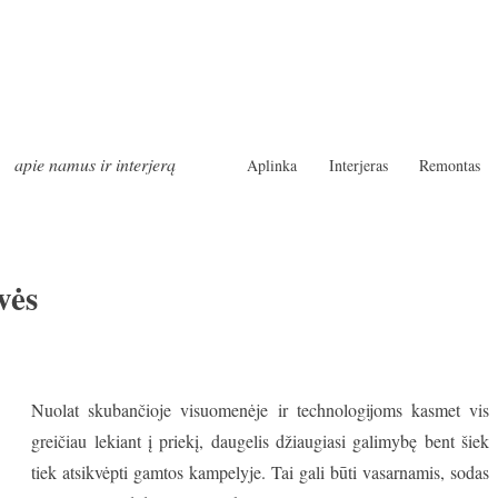
apie namus ir interjerą
Aplinka
Interjeras
Remontas
vės
Nuolat skubančioje visuomenėje ir technologijoms kasmet vis
greičiau lekiant į priekį, daugelis džiaugiasi galimybę bent šiek
tiek atsikvėpti gamtos kampelyje. Tai gali būti vasarnamis, sodas