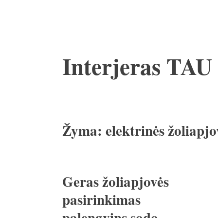
Pereiti
Interjeras TAU
prie
turinio
Žyma:
elektrinės žoliapjo
Geras žoliapjovės
pasirinkimas
palengvins sodo