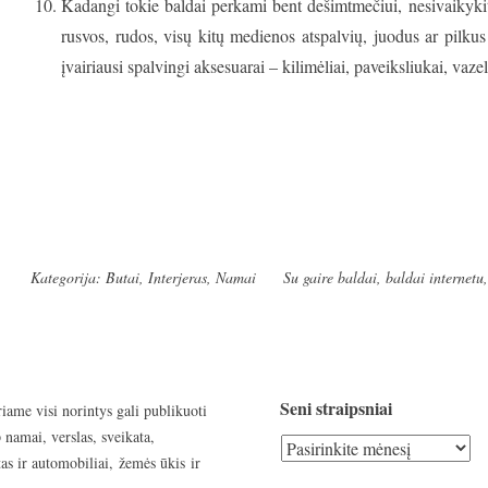
Kadangi tokie baldai perkami bent dešimtmečiui, nesivaikykite
rusvos, rudos, visų kitų medienos atspalvių, juodus ar pilkus
įvairiausi spalvingi aksesuarai – kilimėliai, paveiksliukai, vazelė
Kategorija:
Butai
,
Interjeras
,
Namai
Su gaire
baldai
,
baldai internetu
Seni straipsniai
riame visi norintys gali publikuoti
 namai, verslas, sveikata,
Seni
as ir automobiliai, žemės ūkis ir
straipsniai