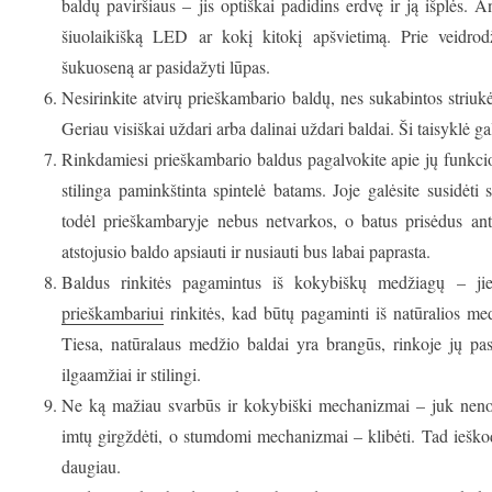
baldų paviršiaus – jis optiškai padidins erdvę ir ją išplės. 
šiuolaikišką LED ar kokį kitokį apšvietimą. Prie veidrod
šukuoseną ar pasidažyti lūpas.
Nesirinkite atvirų prieškambario baldų, nes sukabintos striukės
Geriau visiškai uždari arba dalinai uždari baldai. Ši taisyklė g
Rinkdamiesi prieškambario baldus pagalvokite apie jų funkci
stilinga paminkštinta spintelė batams. Joje galėsite susidėti 
todėl prieškambaryje nebus netvarkos, o batus prisėdus ant 
atstojusio baldo apsiauti ir nusiauti bus labai paprasta.
Baldus rinkitės pagamintus iš kokybiškų medžiagų – ji
prieškambariui
rinkitės, kad būtų pagaminti iš natūralios me
Tiesa, natūralaus medžio baldai yra brangūs, rinkoje jų pa
ilgaamžiai ir stilingi.
Ne ką mažiau svarbūs ir kokybiški mechanizmai – juk neno
imtų girgždėti, o stumdomi mechanizmai – klibėti. Tad ieško
daugiau.