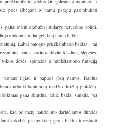
Ant prieškambario veidrodžio galėsite sumontuoti ir
žio prieš išbėgant iš namų patogu pasitobulinti
, paltai ir kiti drabužiai sudarys netvarkos įspūdį.
alioja renkantis ir daugelį kitų namų baldų.
onalumą. Labai patogus prieškambario baldas – tai
sezoninius batus, kuriuos dėvite kasdien, šlepetes,
tokios dėžės, spintelės ir minkštasuolio funkciją
e tarnaus ilgiau ir papuoš jūsų namus.
Baldus
dienos arba iš laminuotų medžio drožlių plokščių.
sirinkimas gana skurdus, tokie baldai sunkūs, bet
rite, kad po metų naudojimo darinėjamos durelės
dami kokybės pasirenkite į gerus baldus investuoti