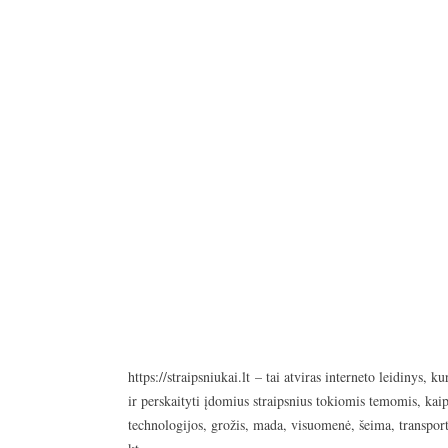
https://straipsniukai.lt
– tai atviras interneto leidinys, ku
ir perskaityti įdomius straipsnius tokiomis temomis, kaip
technologijos, grožis, mada, visuomenė, šeima, transport