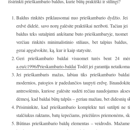
išsirinkti prieškambario baldus, kurie būtų praktiški ir stilingi?
Baldus rinkitės priklausomai nuo prieškambario dydžio. Jei
erdvė didelė, savo norų galėsite praktiškai neriboti. Tačiau jei
baldus teks sutalpinti ankštame buto prieškambaryje, tuomet
verčiau rinkitės minimalistinio stiliaus, bet talpius baldus,
gerai apgalvokite, ką, kur ir kaip statysite.
Geri prieškambario baldai visuomet turės bent 24 mėne
a.eu/c1996/Prieskambario-baldai
Todėl jei garantija netaikoma
Jei prieškambaris mažas, labiau tiks prieškambario bald
modernios, patogios ir padedančios taupyti erdvę. Išnaudokite
antresolėmis, kuriose galėsite sudėti rečiau naudojamus aksesu
dėmesį, kad baldai būtų talpūs – geriau mažiau, bet didesnių s
Prisiminkite, kad prieškambario komplekte turi sutilpti ne t
stalčiukus raktams, batų šepečiams, priežiūros priemonėms, sk
Būtinas prieškambario baldų elementas – veidrodis. Mažame 