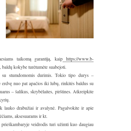
siams taikomą garantiją, kaip
https://www.b-
, baldų kokybe turėtumėte suabejoti.
ai su stumdomomis durimis. Tokio tipo durys –
 erdvę nuo pat apačios iki lubų, rinkitės baldus su
arus – šalikus, skrybėlaites, pirštines. Atkreipkite
kyrių.
ik lauko drabužiai ir avalynė. Pagalvokite ir apie
ėčiams, aksesuarams ir kt.
prieškambaryje veidrodis turi užimti kuo daugiau