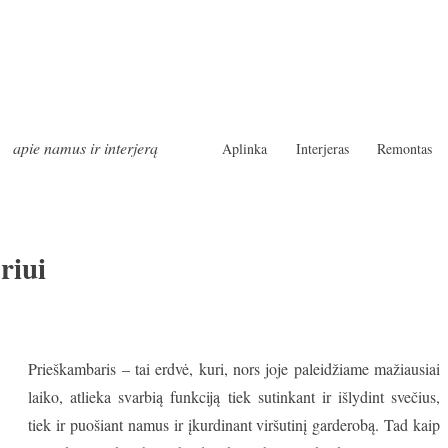
apie namus ir interjerą
Aplinka
Interjeras
Remontas
riui
Prieškambaris – tai erdvė, kuri, nors joje paleidžiame mažiausiai
laiko, atlieka svarbią funkciją tiek sutinkant ir išlydint svečius,
tiek ir puošiant namus ir įkurdinant viršutinį garderobą. Tad kaip