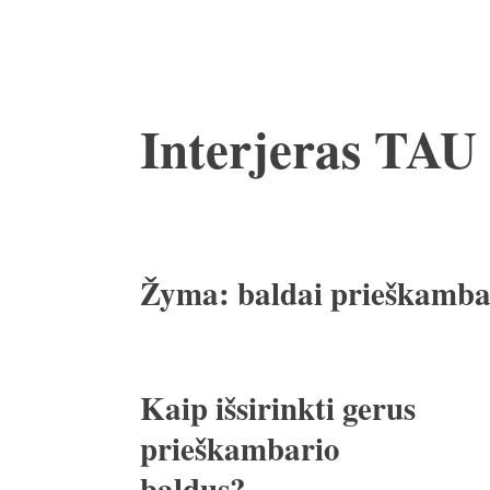
Pereiti
Interjeras TAU
prie
turinio
Žyma:
baldai prieškamba
Kaip išsirinkti gerus
prieškambario
baldus?